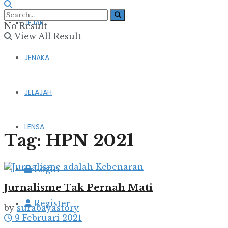
JEJAK
No Result
View All Result
JENAKA
JELAJAH
LENSA
Tag:
HPN 2021
Login
Jurnalisme Tak Pernah Mati
Register
by
surabayastory
9 Februari 2021