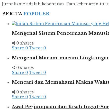
Jurnalisme adalah kebenaran. Dan kebenaran itu ta
BERITA
POPULER
Mengenal Sistem Pencernaan Manusia
0 shares
Share
0
Tweet
0
Mengenal Macam-macam Lingkungan d
0 shares
Share
0
Tweet
0
Mencari dan Memahami Makna Wakt
0 shares
Share
0
Tweet
0
Awal Perjumpaan dan Kisah Inggit-So