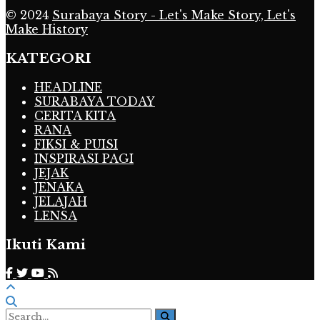
© 2024
Surabaya Story - Let's Make Story, Let's
Make History
KATEGORI
HEADLINE
SURABAYA TODAY
CERITA KITA
RANA
FIKSI & PUISI
INSPIRASI PAGI
JEJAK
JENAKA
JELAJAH
LENSA
Ikuti Kami