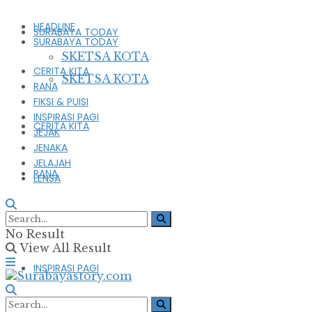
HEADLINE
SURABAYA TODAY
SURABAYA TODAY
SKETSA KOTA
CERITA KITA
SKETSA KOTA
RANA
FIKSI & PUISI
INSPIRASI PAGI
CERITA KITA
JEJAK
JENAKA
JELAJAH
RANA
LENSA
FIKSI & PUISI
No Result
View All Result
INSPIRASI PAGI