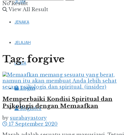
JEJAK
No Result
View All Result
JENAKA
JELAJAH
Tag:
forgive
LENSA
Login
Memperbaiki Kondisi Spiritual dan
Psikologis dengan Memaafkan
Register
by
surabayastory
17 September 2020
Marah adalah sesuatu yang manusiawi. Tetapi