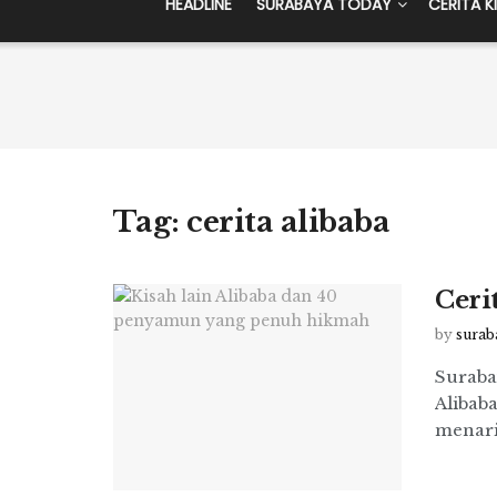
HEADLINE
SURABAYA TODAY
CERITA K
Tag:
cerita alibaba
Ceri
by
surab
Surabay
Alibaba
menarik