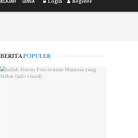
JELAJAH
LENSA
Login
Register
BERITA
POPULER