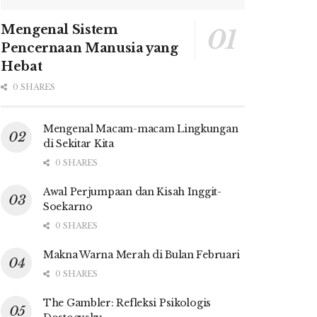
Mengenal Sistem
Pencernaan Manusia yang
Hebat
0 SHARES
Mengenal Macam-macam Lingkungan
di Sekitar Kita
0 SHARES
Awal Perjumpaan dan Kisah Inggit-
Soekarno
0 SHARES
Makna Warna Merah di Bulan Februari
0 SHARES
The Gambler: Refleksi Psikologis