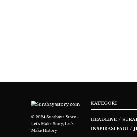
KATEGORI
© 2024
Surabaya Story -
HEADLINE
SURA
Let's Make Story, Let's
INSPIRASI PAGI
J
Make History