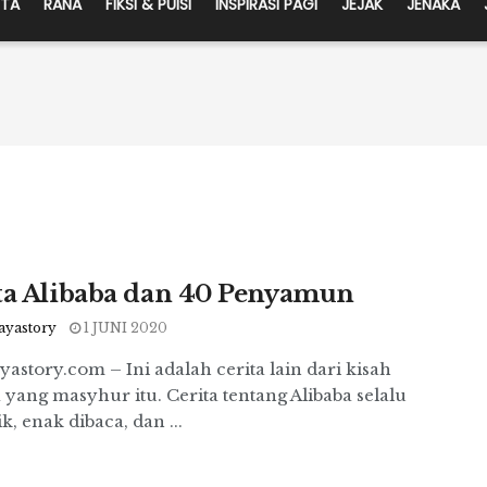
ITA
RANA
FIKSI & PUISI
INSPIRASI PAGI
JEJAK
JENAKA
ta Alibaba dan 40 Penyamun
ayastory
1 JUNI 2020
astory.com – Ini adalah cerita lain dari kisah
 yang masyhur itu. Cerita tentang Alibaba selalu
, enak dibaca, dan ...