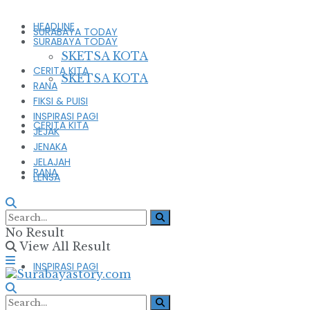
HEADLINE
SURABAYA TODAY
SURABAYA TODAY
SKETSA KOTA
CERITA KITA
SKETSA KOTA
RANA
FIKSI & PUISI
INSPIRASI PAGI
CERITA KITA
JEJAK
JENAKA
JELAJAH
RANA
LENSA
FIKSI & PUISI
No Result
View All Result
INSPIRASI PAGI