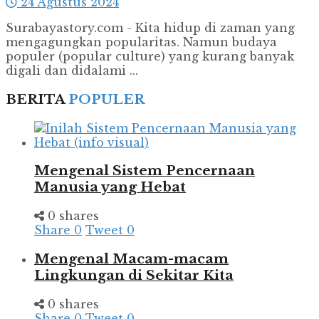
24 Agustus 2024
Surabayastory.com - Kita hidup di zaman yang
mengagungkan popularitas. Namun budaya
populer (popular culture) yang kurang banyak
digali dan didalami ...
BERITA
POPULER
Mengenal Sistem Pencernaan
Manusia yang Hebat
0 shares
Share
0
Tweet
0
Mengenal Macam-macam
Lingkungan di Sekitar Kita
0 shares
Share
0
Tweet
0