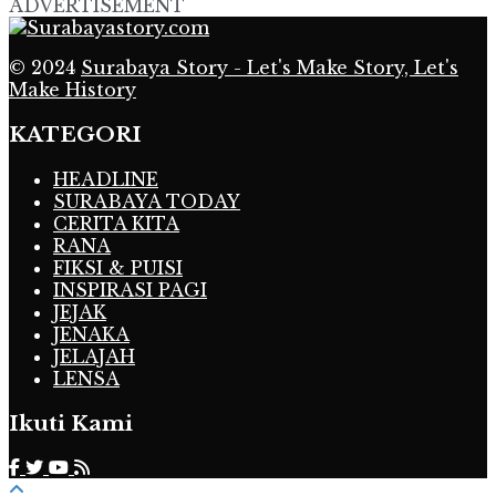
ADVERTISEMENT
© 2024
Surabaya Story - Let's Make Story, Let's
Make History
KATEGORI
HEADLINE
SURABAYA TODAY
CERITA KITA
RANA
FIKSI & PUISI
INSPIRASI PAGI
JEJAK
JENAKA
JELAJAH
LENSA
Ikuti Kami