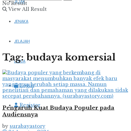
JEJAK
No Result
View All Result
JENAKA
JELAJAH
Tag:
budaya komersial
LENSA
Login
Register
Pengaruh Kuat Budaya Populer pada
Audiensnya
by
surabayastory