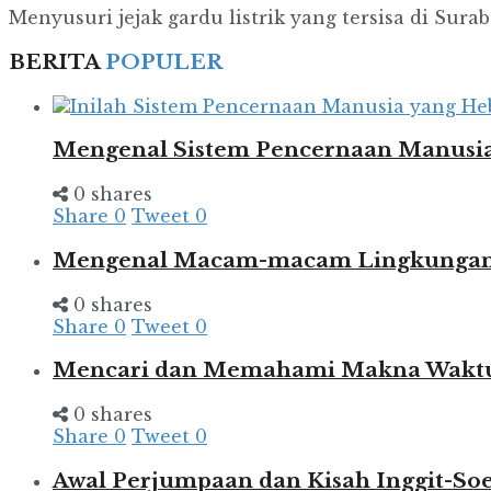
Menyusuri jejak gardu listrik yang tersisa di Sura
BERITA
POPULER
Mengenal Sistem Pencernaan Manusia
0 shares
Share
0
Tweet
0
Mengenal Macam-macam Lingkungan d
0 shares
Share
0
Tweet
0
Mencari dan Memahami Makna Wakt
0 shares
Share
0
Tweet
0
Awal Perjumpaan dan Kisah Inggit-So