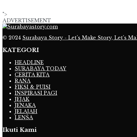
">
ADVERTISEMENT
© 2024
Surabaya Story - Let's Make Story, Let's Ma
KATEGORI
HEADLINE
SURABAYA TODAY
CERITA KITA
RANA
FIKSI & PUISI
INSPIRASI PAGI
JEJAK
JENAKA
JELAJAH
LENSA
Ikuti Kami