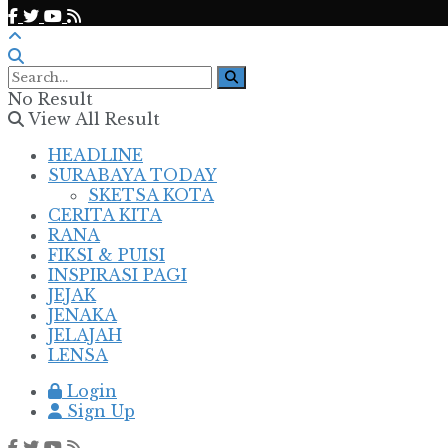
No Result
View All Result
HEADLINE
SURABAYA TODAY
SKETSA KOTA
CERITA KITA
RANA
FIKSI & PUISI
INSPIRASI PAGI
JEJAK
JENAKA
JELAJAH
LENSA
Login
Sign Up