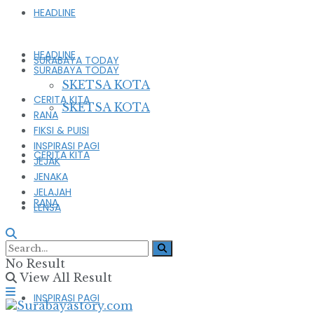
HEADLINE
HEADLINE
SURABAYA TODAY
SURABAYA TODAY
SKETSA KOTA
CERITA KITA
SKETSA KOTA
RANA
FIKSI & PUISI
INSPIRASI PAGI
CERITA KITA
JEJAK
JENAKA
JELAJAH
RANA
LENSA
FIKSI & PUISI
No Result
View All Result
INSPIRASI PAGI