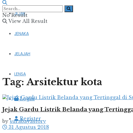
JEJAK
No Result
View All Result
JENAKA
JELAJAH
LENSA
Tag:
Arsitektur kota
Login
Jejak Gardu Listrik Belanda yang Tertingg
Register
by
surabayastory
31 Agustus 2018