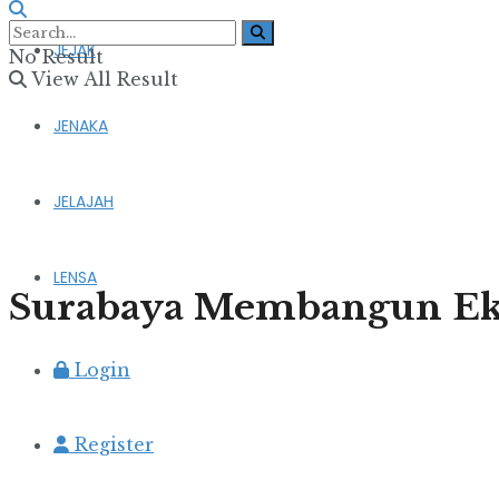
JEJAK
No Result
View All Result
JENAKA
JELAJAH
LENSA
Surabaya Membangun Eko
Login
Register