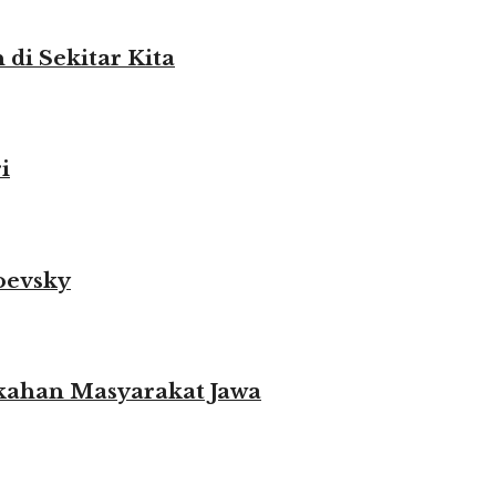
i Sekitar Kita
i
oevsky
ikahan Masyarakat Jawa