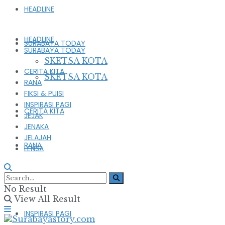
HEADLINE
HEADLINE
SURABAYA TODAY
SURABAYA TODAY
SKETSA KOTA
CERITA KITA
SKETSA KOTA
RANA
FIKSI & PUISI
INSPIRASI PAGI
CERITA KITA
JEJAK
JENAKA
JELAJAH
RANA
LENSA
FIKSI & PUISI
No Result
View All Result
INSPIRASI PAGI