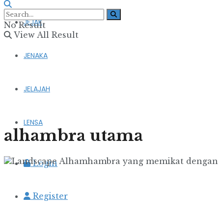
JEJAK
No Result
View All Result
JENAKA
JELAJAH
LENSA
alhambra utama
Login
Register