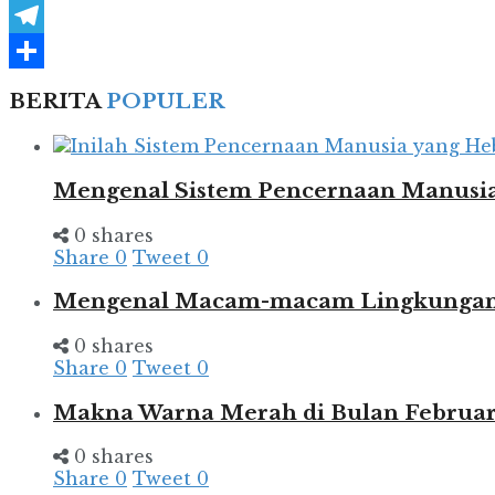
WhatsApp
Telegram
Share
BERITA
POPULER
Mengenal Sistem Pencernaan Manusia
0 shares
Share
0
Tweet
0
Mengenal Macam-macam Lingkungan d
0 shares
Share
0
Tweet
0
Makna Warna Merah di Bulan Februar
0 shares
Share
0
Tweet
0