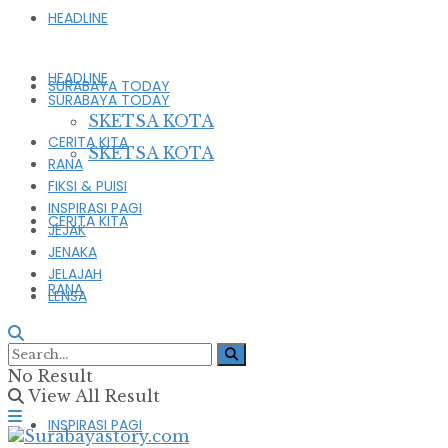
HEADLINE
HEADLINE
SURABAYA TODAY
SURABAYA TODAY
SKETSA KOTA
CERITA KITA
SKETSA KOTA
RANA
FIKSI & PUISI
INSPIRASI PAGI
CERITA KITA
JEJAK
JENAKA
JELAJAH
RANA
LENSA
FIKSI & PUISI
No Result
View All Result
INSPIRASI PAGI