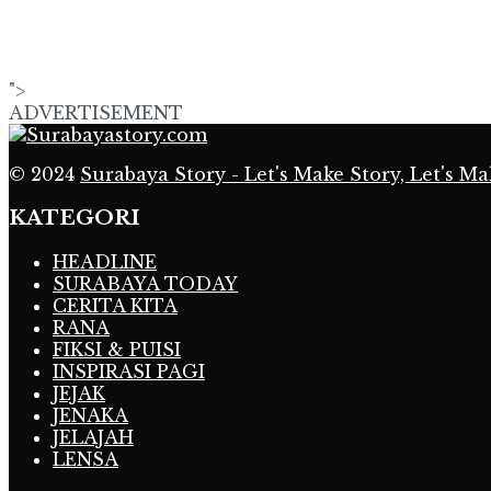
">
ADVERTISEMENT
© 2024
Surabaya Story - Let's Make Story, Let's Ma
KATEGORI
HEADLINE
SURABAYA TODAY
CERITA KITA
RANA
FIKSI & PUISI
INSPIRASI PAGI
JEJAK
JENAKA
JELAJAH
LENSA