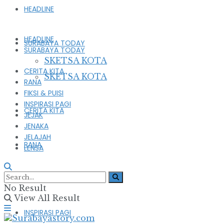
HEADLINE
HEADLINE
SURABAYA TODAY
SURABAYA TODAY
SKETSA KOTA
CERITA KITA
SKETSA KOTA
RANA
FIKSI & PUISI
INSPIRASI PAGI
CERITA KITA
JEJAK
JENAKA
JELAJAH
RANA
LENSA
FIKSI & PUISI
No Result
View All Result
INSPIRASI PAGI