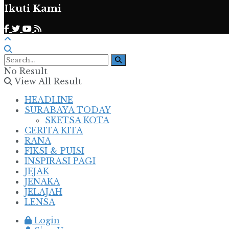
Ikuti Kami
No Result
View All Result
HEADLINE
SURABAYA TODAY
SKETSA KOTA
CERITA KITA
RANA
FIKSI & PUISI
INSPIRASI PAGI
JEJAK
JENAKA
JELAJAH
LENSA
Login