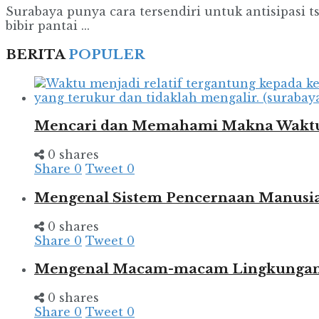
Surabaya punya cara tersendiri untuk antisipasi 
bibir pantai ...
BERITA
POPULER
Mencari dan Memahami Makna Wakt
0 shares
Share
0
Tweet
0
Mengenal Sistem Pencernaan Manusia
0 shares
Share
0
Tweet
0
Mengenal Macam-macam Lingkungan d
0 shares
Share
0
Tweet
0