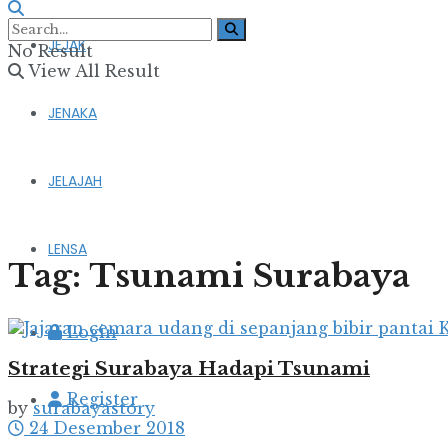
JEJAK
No Result
View All Result
JENAKA
JELAJAH
LENSA
Tag:
Tsunami Surabaya
Login
Strategi Surabaya Hadapi Tsunami
Register
by
surabayastory
24 Desember 2018