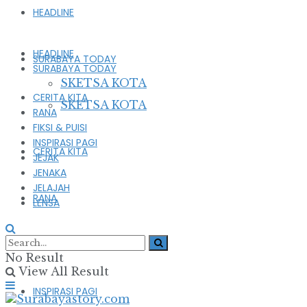
HEADLINE
HEADLINE
SURABAYA TODAY
SURABAYA TODAY
SKETSA KOTA
CERITA KITA
SKETSA KOTA
RANA
FIKSI & PUISI
INSPIRASI PAGI
CERITA KITA
JEJAK
JENAKA
JELAJAH
RANA
LENSA
FIKSI & PUISI
No Result
View All Result
INSPIRASI PAGI