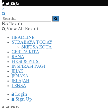
No Result
View All Result
HEADLINE
SURABAYA TODAY
SKETSA KOTA
CERITA KITA
RANA
FIKSI & PUISI
INSPIRASI PAGI
JEJAK
JENAKA
JELAJAH
LENSA
Login
Sign Up