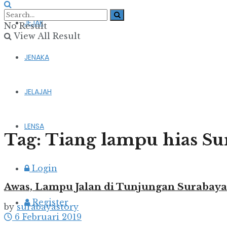
JEJAK
No Result
View All Result
JENAKA
JELAJAH
LENSA
Tag:
Tiang lampu hias Su
Login
Awas, Lampu Jalan di Tunjungan Surabay
Register
by
surabayastory
6 Februari 2019