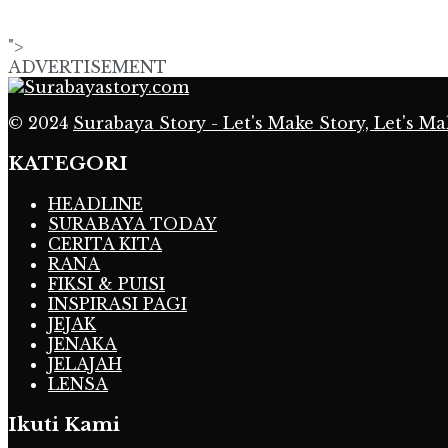
">
ADVERTISEMENT
© 2024
Surabaya Story - Let's Make Story, Let's Ma
KATEGORI
HEADLINE
SURABAYA TODAY
CERITA KITA
RANA
FIKSI & PUISI
INSPIRASI PAGI
JEJAK
JENAKA
JELAJAH
LENSA
Ikuti Kami