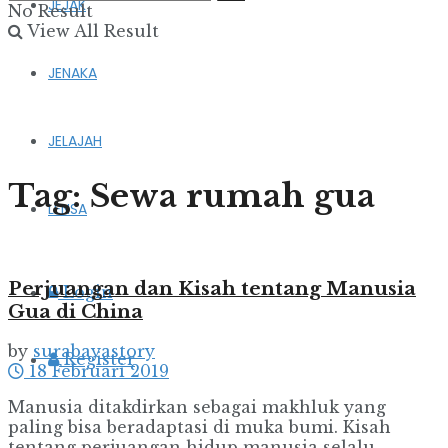
JEJAK
No Result
View All Result
JENAKA
JELAJAH
Tag:
Sewa rumah gua
LENSA
Perjuangan dan Kisah tentang Manusia
Login
Gua di China
by
surabayastory
Register
18 Februari 2019
Manusia ditakdirkan sebagai makhluk yang
paling bisa beradaptasi di muka bumi. Kisah
tentang perjuangan hidup manusia selalu