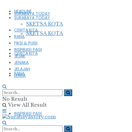
HEADLINE
SURABAYA TODAY
SURABAYA TODAY
SKETSA KOTA
CERITA KITA
SKETSA KOTA
RANA
FIKSI & PUISI
INSPIRASI PAGI
CERITA KITA
JEJAK
JENAKA
JELAJAH
RANA
LENSA
FIKSI & PUISI
No Result
View All Result
INSPIRASI PAGI