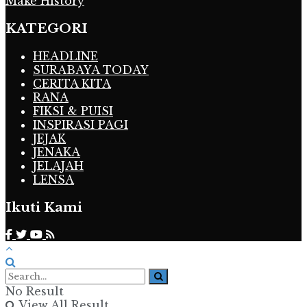
Make History
KATEGORI
HEADLINE
SURABAYA TODAY
CERITA KITA
RANA
FIKSI & PUISI
INSPIRASI PAGI
JEJAK
JENAKA
JELAJAH
LENSA
Ikuti Kami
No Result
View All Result