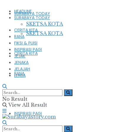
HEADLINE
SURABAYA TODAY
SURABAYA TODAY
SKETSA KOTA
CERITA KITA
SKETSA KOTA
RANA
FIKSI & PUISI
INSPIRASI PAGI
CERITA KITA
JEJAK
JENAKA
JELAJAH
RANA
LENSA
FIKSI & PUISI
No Result
View All Result
INSPIRASI PAGI