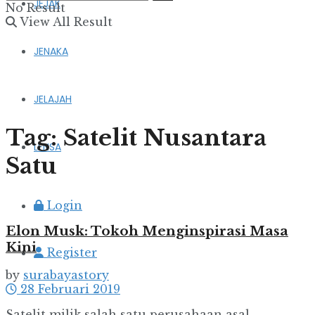
JEJAK
No Result
View All Result
JENAKA
JELAJAH
Tag:
Satelit Nusantara
LENSA
Satu
Login
Elon Musk: Tokoh Menginspirasi Masa
Kini
Register
by
surabayastory
28 Februari 2019
Satelit milik salah satu perusahaan asal