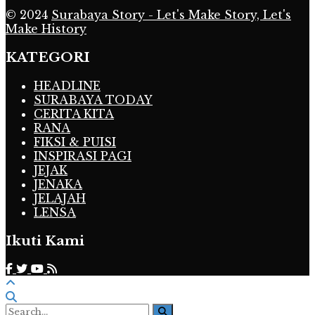
© 2024
Surabaya Story - Let's Make Story, Let's
Make History
KATEGORI
HEADLINE
SURABAYA TODAY
CERITA KITA
RANA
FIKSI & PUISI
INSPIRASI PAGI
JEJAK
JENAKA
JELAJAH
LENSA
Ikuti Kami