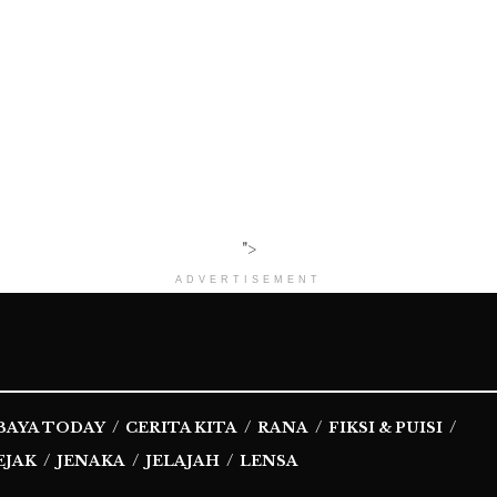
">
ADVERTISEMENT
BAYA TODAY
CERITA KITA
RANA
FIKSI & PUISI
EJAK
JENAKA
JELAJAH
LENSA