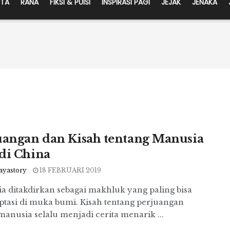
ITA
RANA
FIKSI & PUISI
INSPIRASI PAGI
JEJAK
JENAKA
uangan dan Kisah tentang Manusia
di China
ayastory
18 FEBRUARI 2019
a ditakdirkan sebagai makhluk yang paling bisa
ptasi di muka bumi. Kisah tentang perjuangan
anusia selalu menjadi cerita menarik ...