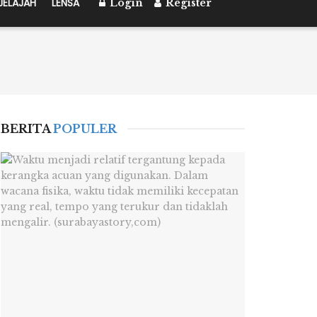
JELAJAH
LENSA
Login
Register
BERITA
POPULER