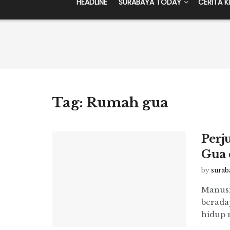
HEADLINE
SURABAYA TODAY
CERITA K
Tag:
Rumah gua
Perj
Gua 
by
surab
Manusi
berada
hidup m