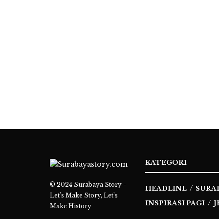
KATEGORI
© 2024
Surabaya Story -
HEADLINE
SURA
Let's Make Story, Let's
INSPIRASI PAGI
J
Make History