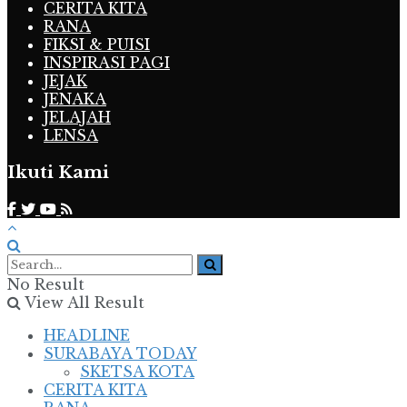
CERITA KITA
RANA
FIKSI & PUISI
INSPIRASI PAGI
JEJAK
JENAKA
JELAJAH
LENSA
Ikuti Kami
No Result
View All Result
HEADLINE
SURABAYA TODAY
SKETSA KOTA
CERITA KITA