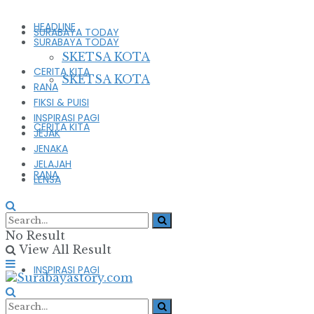
HEADLINE
SURABAYA TODAY
SURABAYA TODAY
SKETSA KOTA
CERITA KITA
SKETSA KOTA
RANA
FIKSI & PUISI
INSPIRASI PAGI
CERITA KITA
JEJAK
JENAKA
JELAJAH
RANA
LENSA
FIKSI & PUISI
No Result
View All Result
INSPIRASI PAGI