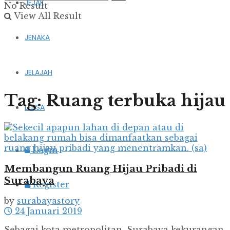
JEJAK
No Result
View All Result
JENAKA
JELAJAH
Tag:
Ruang terbuka hijau
LENSA
Login
Membangun Ruang Hijau Pribadi di
Surabaya
Register
by
surabayastory
24 Januari 2019
Sebagai kota metropolitan, Surabaya kekurangan