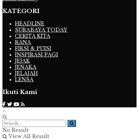
KATEGORI
HEADLINE
SURABAYA TODAY
CERITA KITA
RANA
FIKSI & PUISI
INSPIRASI PAGI
JEJAK
JENAKA
JELAJAH
LENSA
Ikuti Kami
No Result
View All Result