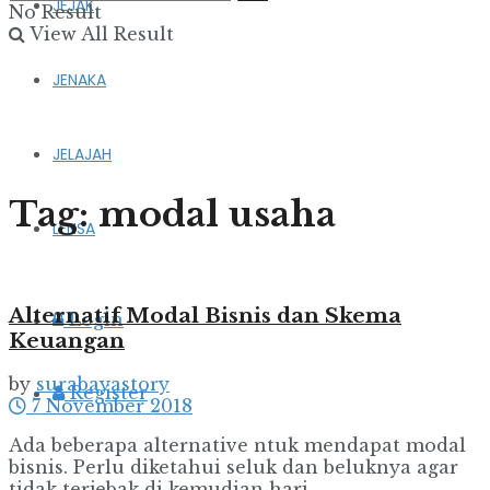
JEJAK
No Result
View All Result
JENAKA
JELAJAH
Tag:
modal usaha
LENSA
Alternatif Modal Bisnis dan Skema
Login
Keuangan
by
surabayastory
Register
7 November 2018
Ada beberapa alternative ntuk mendapat modal
bisnis. Perlu diketahui seluk dan beluknya agar
tidak terjebak di kemudian hari. ...