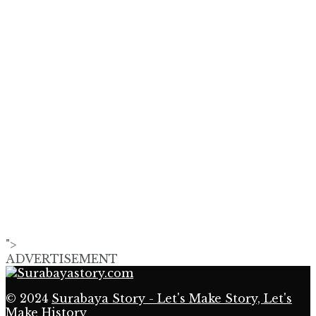
">
ADVERTISEMENT
© 2024
Surabaya Story - Let's Make Story, Let's
Make History