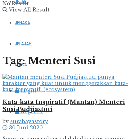
JEJAK
No Result
View All Result
JENAKA
JELAJAH
Tag:
Menteri Susi
LENSA
Login
Kata-kata Inspiratif (Mantan) Menteri
Susi Pudjiastuti
Register
by
surabayastory
30 Juni 2020
Seorang yang sukses adalah dia yang mampu