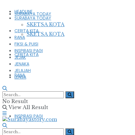
HEADLINE
SURABAYA TODAY
SURABAYA TODAY
SKETSA KOTA
CERITA KITA
SKETSA KOTA
RANA
FIKSI & PUISI
INSPIRASI PAGI
CERITA KITA
JEJAK
JENAKA
JELAJAH
RANA
LENSA
FIKSI & PUISI
No Result
View All Result
INSPIRASI PAGI