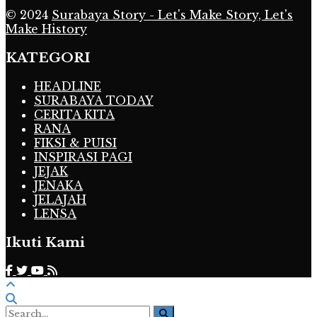
© 2024
Surabaya Story - Let's Make Story, Let's
Make History
KATEGORI
HEADLINE
SURABAYA TODAY
CERITA KITA
RANA
FIKSI & PUISI
INSPIRASI PAGI
JEJAK
JENAKA
JELAJAH
LENSA
Ikuti Kami