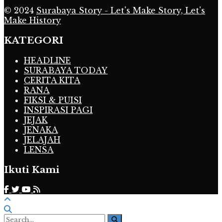
© 2024
Surabaya Story - Let's Make Story, Let's
Make History
KATEGORI
HEADLINE
SURABAYA TODAY
CERITA KITA
RANA
FIKSI & PUISI
INSPIRASI PAGI
JEJAK
JENAKA
JELAJAH
LENSA
Ikuti Kami