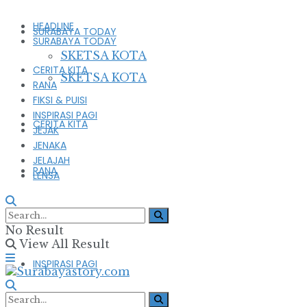
HEADLINE
SURABAYA TODAY
SURABAYA TODAY
SKETSA KOTA
CERITA KITA
SKETSA KOTA
RANA
FIKSI & PUISI
INSPIRASI PAGI
CERITA KITA
JEJAK
JENAKA
JELAJAH
RANA
LENSA
FIKSI & PUISI
No Result
View All Result
INSPIRASI PAGI