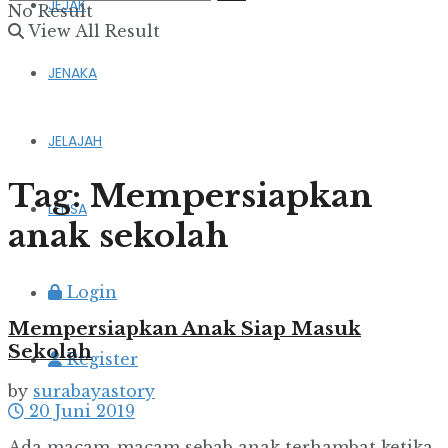
JEJAK
No Result
View All Result
JENAKA
JELAJAH
Tag:
Mempersiapkan
LENSA
anak sekolah
Login
Mempersiapkan Anak Siap Masuk
Sekolah
Register
by
surabayastory
20 Juni 2019
Ada macam-macam sebab anak terhambat ketika