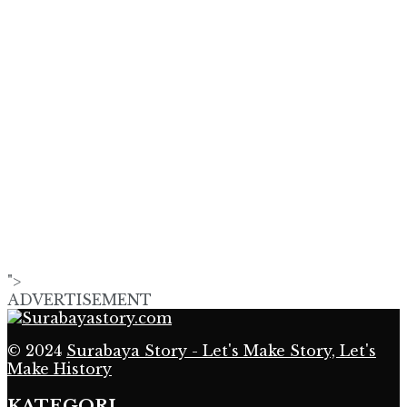
">
ADVERTISEMENT
© 2024
Surabaya Story - Let's Make Story, Let's
Make History
KATEGORI