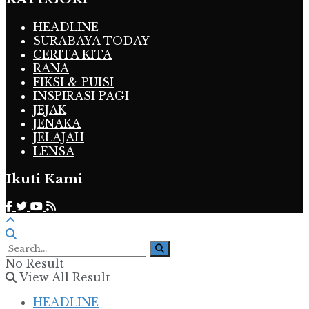
HEADLINE
SURABAYA TODAY
CERITA KITA
RANA
FIKSI & PUISI
INSPIRASI PAGI
JEJAK
JENAKA
JELAJAH
LENSA
Ikuti Kami
No Result
View All Result
HEADLINE