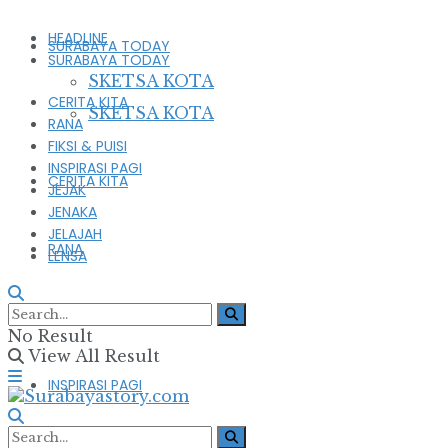
HEADLINE
SURABAYA TODAY
SURABAYA TODAY
SKETSA KOTA
CERITA KITA
SKETSA KOTA
RANA
FIKSI & PUISI
INSPIRASI PAGI
CERITA KITA
JEJAK
JENAKA
JELAJAH
RANA
LENSA
FIKSI & PUISI
No Result
View All Result
INSPIRASI PAGI