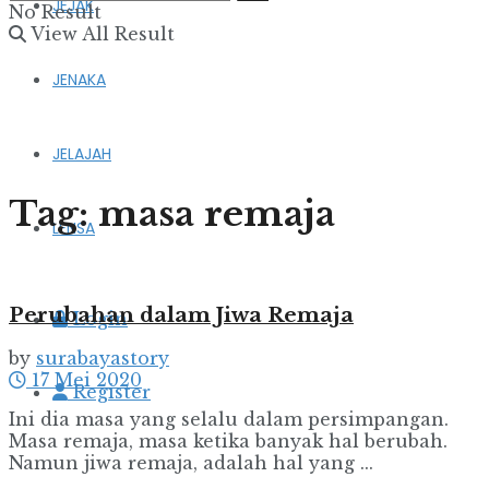
JEJAK
No Result
View All Result
JENAKA
JELAJAH
Tag:
masa remaja
LENSA
Perubahan dalam Jiwa Remaja
Login
by
surabayastory
17 Mei 2020
Register
Ini dia masa yang selalu dalam persimpangan.
Masa remaja, masa ketika banyak hal berubah.
Namun jiwa remaja, adalah hal yang ...