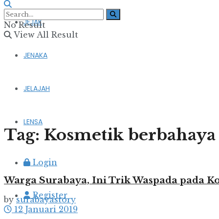
JEJAK
No Result
View All Result
JENAKA
JELAJAH
LENSA
Tag:
Kosmetik berbahaya
Login
Warga Surabaya, Ini Trik Waspada pada K
Register
by
surabayastory
12 Januari 2019