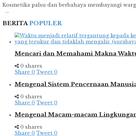
Kosmetika palsu dan berbahaya membayangi warga 
...
BERITA
POPULER
Mencari dan Memahami Makna Wakt
0 shares
Share
0
Tweet
0
Mengenal Sistem Pencernaan Manusia
0 shares
Share
0
Tweet
0
Mengenal Macam-macam Lingkungan d
0 shares
Share
0
Tweet
0