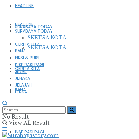
HEADLINE
HEADLINE
SURABAYA TODAY
SURABAYA TODAY
SKETSA KOTA
CERITA KITA
SKETSA KOTA
RANA
FIKSI & PUISI
INSPIRASI PAGI
CERITA KITA
JEJAK
JENAKA
JELAJAH
RANA
LENSA
FIKSI & PUISI
No Result
View All Result
INSPIRASI PAGI