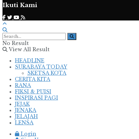
Ikuti Kami
No Result
View All Result
HEADLINE
SURABAYA TODAY
SKETSA KOTA
CERITA KITA
RANA
FIKSI & PUISI
INSPIRASI PAGI
JEJAK
JENAKA
JELAJAH
LENSA
Login