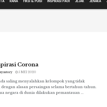
ITA
RANA
FIKSI & PUISI
INSPIRASI PAGI
JEJAK
JENAKA
pirasi Corona
ayastory
5 MEI 2020
ada saling menyalahkan kelompok yang tidak
i dengan alasan persaingan selama bertahun-tahun.
ua negara di dunia dilakukan pemantauan ...