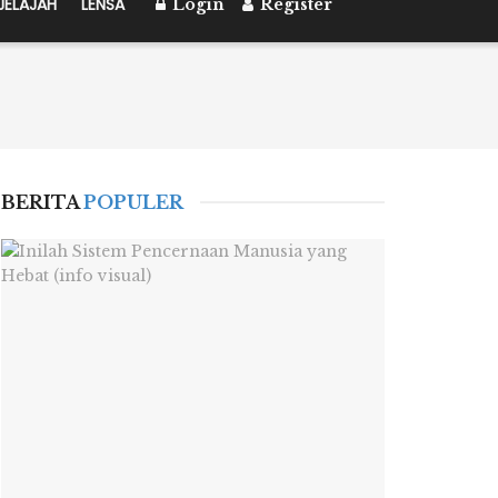
JELAJAH
LENSA
Login
Register
BERITA
POPULER