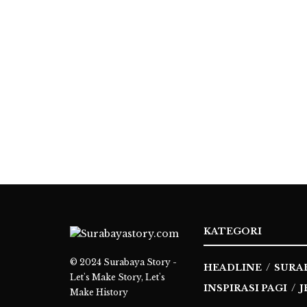
KATEGORI
© 2024
Surabaya Story -
HEADLINE
SURA
Let's Make Story, Let's
INSPIRASI PAGI
J
Make History