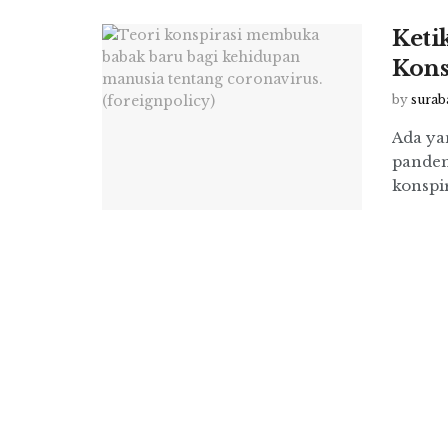
Keti
Kons
by
surab
Ada ya
pandem
konspir