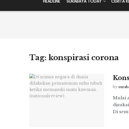
HEADLINE
SURABAYA TODAY
CERITA K
Tag:
konspirasi corona
Kons
by
surab
Mulai 
disuka
Di sem