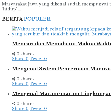
Masyarakat Jawa yang dikenal sudah mempunyai ti
‘hidup’ ...
BERITA
POPULER
Mencari dan Memahami Makna Wakt
0 shares
Share
0
Tweet
0
Mengenal Sistem Pencernaan Manusia
0 shares
Share
0
Tweet
0
Mengenal Macam-macam Lingkungan d
0 shares
Share
0
Tweet
0