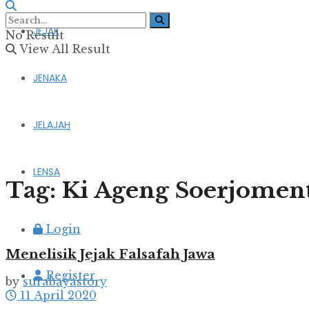
JEJAK
No Result
View All Result
JENAKA
JELAJAH
LENSA
Tag:
Ki Ageng Soerjomen
Login
Menelisik Jejak Falsafah Jawa
Register
by
surabayastory
11 April 2020