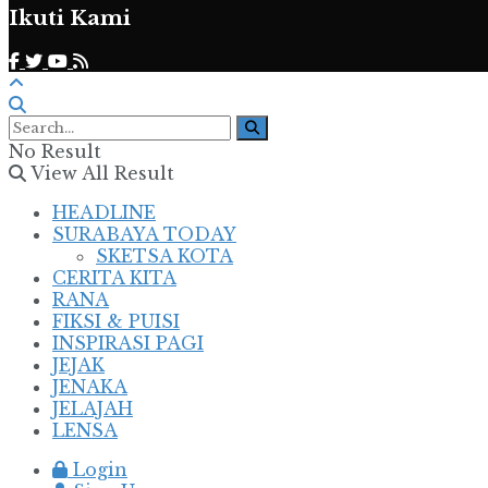
Ikuti Kami
No Result
View All Result
HEADLINE
SURABAYA TODAY
SKETSA KOTA
CERITA KITA
RANA
FIKSI & PUISI
INSPIRASI PAGI
JEJAK
JENAKA
JELAJAH
LENSA
Login