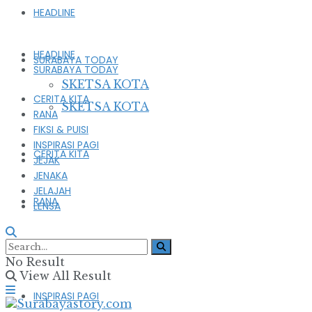
HEADLINE
HEADLINE
SURABAYA TODAY
SURABAYA TODAY
SKETSA KOTA
CERITA KITA
SKETSA KOTA
RANA
FIKSI & PUISI
INSPIRASI PAGI
CERITA KITA
JEJAK
JENAKA
JELAJAH
RANA
LENSA
FIKSI & PUISI
No Result
View All Result
INSPIRASI PAGI