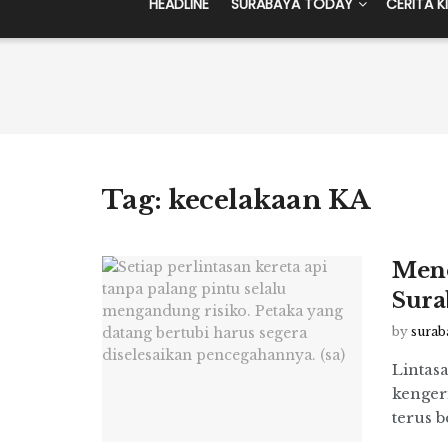
HEADLINE
SURABAYA TODAY
CERITA K
Tag:
kecelakaan KA
Menc
Sura
by
surab
Lintas
kenger
terus b