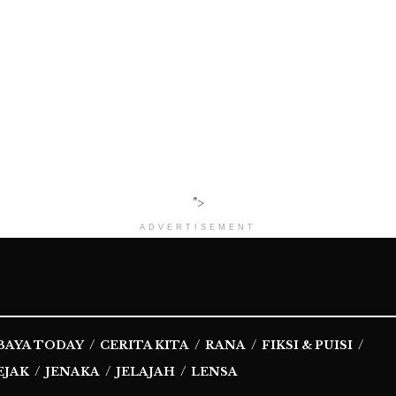
">
ADVERTISEMENT
BAYA TODAY
CERITA KITA
RANA
FIKSI & PUISI
EJAK
JENAKA
JELAJAH
LENSA