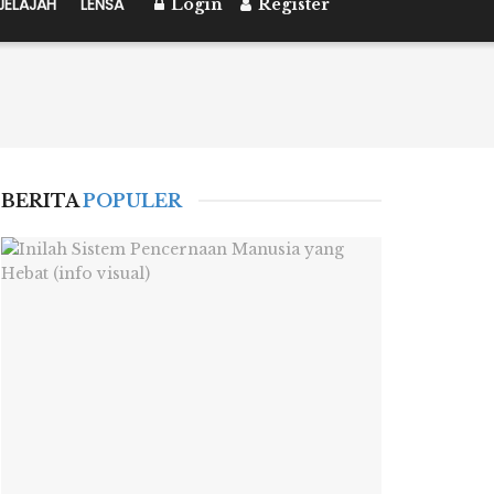
JELAJAH
LENSA
Login
Register
BERITA
POPULER