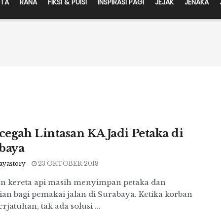
ITA
RANA
FIKSI & PUISI
INSPIRASI PAGI
JEJAK
JENAKA
egah Lintasan KA Jadi Petaka di
baya
ayastory
23 OKTOBER 2018
an kereta api masih menyimpan petaka dan
ian bagi pemakai jalan di Surabaya. Ketika korban
erjatuhan, tak ada solusi ...