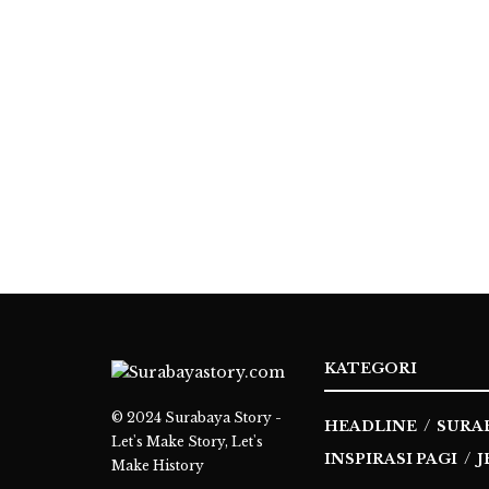
KATEGORI
© 2024
Surabaya Story -
HEADLINE
SURA
Let's Make Story, Let's
INSPIRASI PAGI
J
Make History