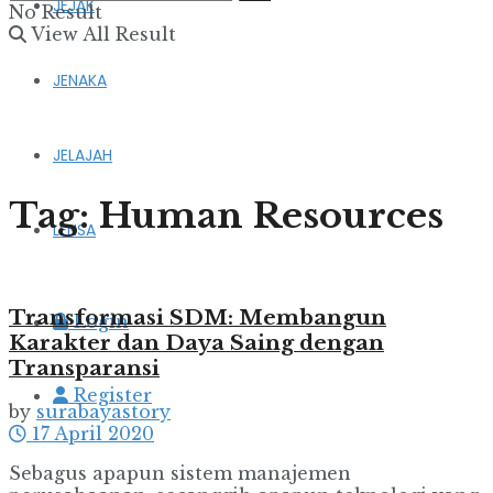
JEJAK
No Result
View All Result
JENAKA
JELAJAH
Tag:
Human Resources
LENSA
Transformasi SDM: Membangun
Login
Karakter dan Daya Saing dengan
Transparansi
Register
by
surabayastory
17 April 2020
Sebagus apapun sistem manajemen