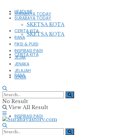
HEADLINE
SURABAYA TODAY
SURABAYA TODAY
SKETSA KOTA
CERITA KITA
SKETSA KOTA
RANA
FIKSI & PUISI
INSPIRASI PAGI
CERITA KITA
JEJAK
JENAKA
JELAJAH
RANA
LENSA
FIKSI & PUISI
No Result
View All Result
INSPIRASI PAGI