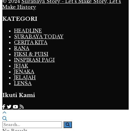
© 2024
Surabaya Story - Let's Make Story, Let's
Make History
KATEGORI
HEADLINE
SURABAYA TODAY
CERITA KITA
RANA
FIKSI & PUISI
INSPIRASI PAGI
JEJAK
JENAKA
JELAJAH
LENSA
Ikuti Kami