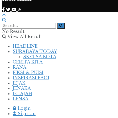
No Result
View All Result
HEADLINE
SURABAYA TODAY
SKETSA KOTA
CERITA KITA
RANA
FIKSI & PUISI
INSPIRASI PAGI
JEJAK
JENAKA
JELAJAH
LENSA
Login
Sign Up