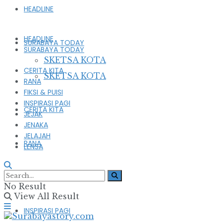
HEADLINE
HEADLINE
SURABAYA TODAY
SURABAYA TODAY
SKETSA KOTA
CERITA KITA
SKETSA KOTA
RANA
FIKSI & PUISI
INSPIRASI PAGI
CERITA KITA
JEJAK
JENAKA
JELAJAH
RANA
LENSA
FIKSI & PUISI
No Result
View All Result
INSPIRASI PAGI