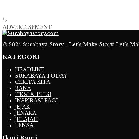
">
ADVERTISEMENT
© 2024
Surabaya Story - Let's Make Story, Let's Ma
KATEGORI
HEADLINE
SURABAYA TODAY
CERITA KITA
RANA
FIKSI & PUISI
INSPIRASI PAGI
JEJAK
JENAKA
JELAJAH
LENSA
Ikuti Kami