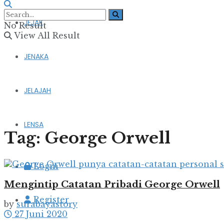
JEJAK
No Result
View All Result
JENAKA
JELAJAH
LENSA
Tag:
George Orwell
Login
Mengintip Catatan Pribadi George Orwell
Register
by
surabayastory
27 Juni 2020