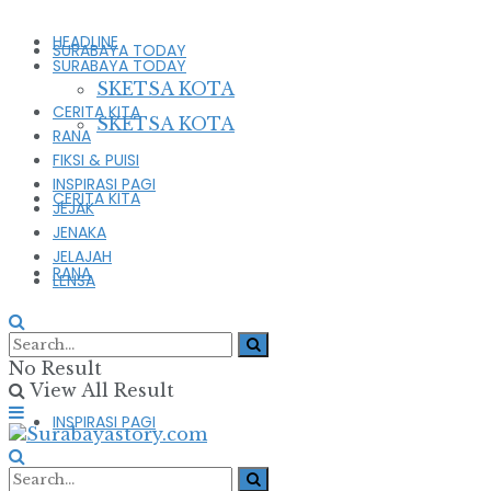
HEADLINE
SURABAYA TODAY
SURABAYA TODAY
SKETSA KOTA
CERITA KITA
SKETSA KOTA
RANA
FIKSI & PUISI
INSPIRASI PAGI
CERITA KITA
JEJAK
JENAKA
JELAJAH
RANA
LENSA
FIKSI & PUISI
No Result
View All Result
INSPIRASI PAGI