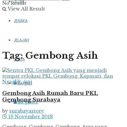
JEJAK
No Result
View All Result
JENAKA
JELAJAH
Tag:
Gembong Asih
LENSA
Login
Gembong Asih Rumah Baru PKL
Gembong Surabaya
Register
by
surabayastory
19 November 2018
Gembong, Gembong, Gembong. Area yang