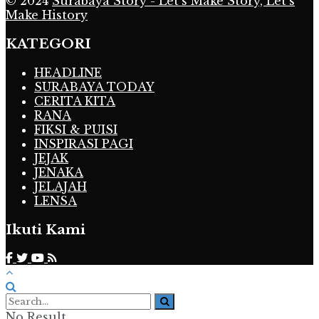
© 2024
Surabaya Story - Let's Make Story, Let's
Make History
KATEGORI
HEADLINE
SURABAYA TODAY
CERITA KITA
RANA
FIKSI & PUISI
INSPIRASI PAGI
JEJAK
JENAKA
JELAJAH
LENSA
Ikuti Kami
No Result