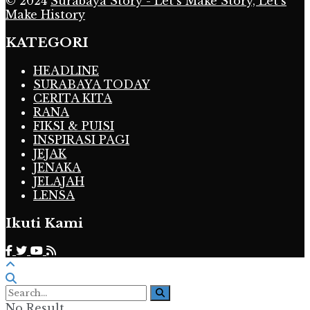
© 2024
Surabaya Story - Let's Make Story, Let's
Make History
KATEGORI
HEADLINE
SURABAYA TODAY
CERITA KITA
RANA
FIKSI & PUISI
INSPIRASI PAGI
JEJAK
JENAKA
JELAJAH
LENSA
Ikuti Kami
No Result