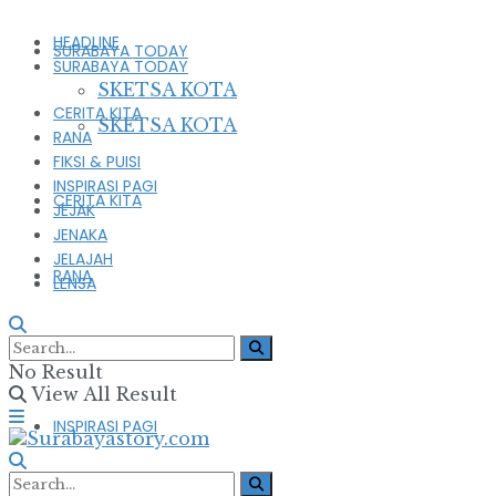
HEADLINE
SURABAYA TODAY
SURABAYA TODAY
SKETSA KOTA
CERITA KITA
SKETSA KOTA
RANA
FIKSI & PUISI
INSPIRASI PAGI
CERITA KITA
JEJAK
JENAKA
JELAJAH
RANA
LENSA
FIKSI & PUISI
No Result
View All Result
INSPIRASI PAGI