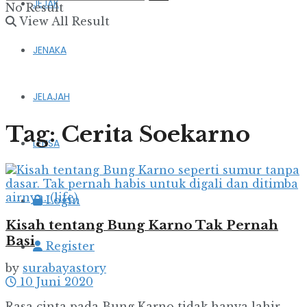
JEJAK
No Result
View All Result
JENAKA
JELAJAH
Tag:
Cerita Soekarno
LENSA
Login
Kisah tentang Bung Karno Tak Pernah
Basi
Register
by
surabayastory
10 Juni 2020
Rasa cinta pada Bung Karno tidak hanya lahir