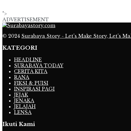
">
ADVERTISEMENT
© 2024
Surabaya Story - Let's Make Story, Let's Ma
KATEGORI
HEADLINE
SURABAYA TODAY
CERITA KITA
RANA
FIKSI & PUISI
INSPIRASI PAGI
JEJAK
JENAKA
JELAJAH
LENSA
Ikuti Kami