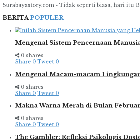
Surabayastory.com - Tidak seperti biasa, hari itu 
BERITA
POPULER
Mengenal Sistem Pencernaan Manusia
0 shares
Share
0
Tweet
0
Mengenal Macam-macam Lingkungan d
0 shares
Share
0
Tweet
0
Makna Warna Merah di Bulan Februar
0 shares
Share
0
Tweet
0
The Gambler: Refleksi Psikologis Dost