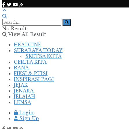
No Result
View All Result
HEADLINE
SURABAYA TODAY
SKETSA KOTA
CERITA KITA
RANA
FIKSI & PUISI
INSPIRASI PAGI
JEJAK
JENAKA
JELAJAH
LENSA
Login
Sign Up