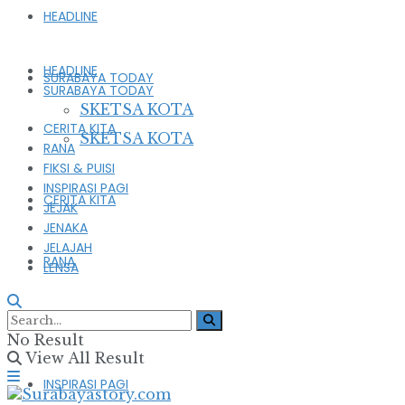
HEADLINE
HEADLINE
SURABAYA TODAY
SURABAYA TODAY
SKETSA KOTA
CERITA KITA
SKETSA KOTA
RANA
FIKSI & PUISI
INSPIRASI PAGI
CERITA KITA
JEJAK
JENAKA
JELAJAH
RANA
LENSA
FIKSI & PUISI
No Result
View All Result
INSPIRASI PAGI