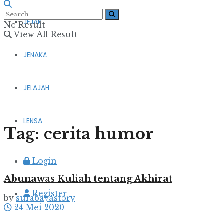
JEJAK
No Result
View All Result
JENAKA
JELAJAH
LENSA
Tag:
cerita humor
Login
Abunawas Kuliah tentang Akhirat
Register
by
surabayastory
24 Mei 2020