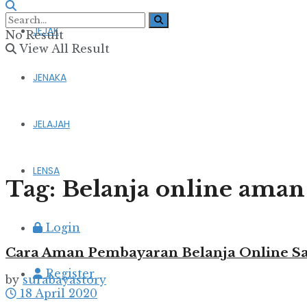
JEJAK
No Result
View All Result
JENAKA
JELAJAH
LENSA
Tag:
Belanja online aman
Login
Cara Aman Pembayaran Belanja Online S
Register
by
surabayastory
18 April 2020