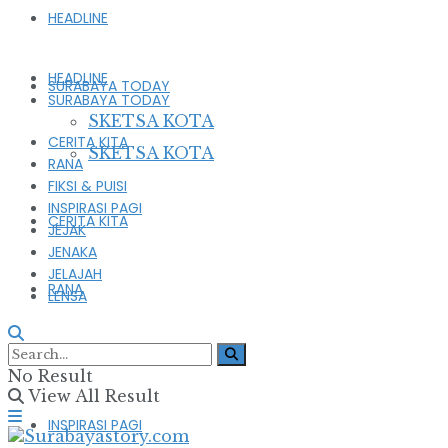
HEADLINE
HEADLINE
SURABAYA TODAY
SURABAYA TODAY
SKETSA KOTA
CERITA KITA
SKETSA KOTA
RANA
FIKSI & PUISI
INSPIRASI PAGI
CERITA KITA
JEJAK
JENAKA
JELAJAH
RANA
LENSA
FIKSI & PUISI
No Result
View All Result
INSPIRASI PAGI