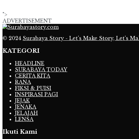
">
ADVERTISEMENT
© 2024
Surabaya Story - Let's Make Story, Let's Ma
KATEGORI
HEADLINE
SURABAYA TODAY
CERITA KITA
RANA
FIKSI & PUISI
INSPIRASI PAGI
JEJAK
JENAKA
JELAJAH
LENSA
Ikuti Kami