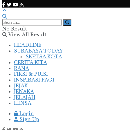
No Result
View All Result
HEADLINE
SURABAYA TODAY
SKETSA KOTA
CERITA KITA
RANA
FIKSI & PUISI
INSPIRASI PAGI
JEJAK
JENAKA
JELAJAH
LENSA
Login
Sign Up