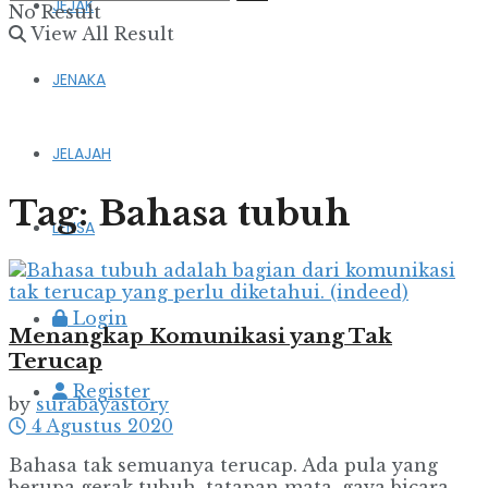
JEJAK
No Result
View All Result
JENAKA
JELAJAH
Tag:
Bahasa tubuh
LENSA
Login
Menangkap Komunikasi yang Tak
Terucap
Register
by
surabayastory
4 Agustus 2020
Bahasa tak semuanya terucap. Ada pula yang
berupa gerak tubuh, tatapan mata, gaya bicara,