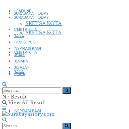
HEADLINE
SURABAYA TODAY
SURABAYA TODAY
SKETSA KOTA
CERITA KITA
SKETSA KOTA
RANA
FIKSI & PUISI
INSPIRASI PAGI
CERITA KITA
JEJAK
JENAKA
JELAJAH
RANA
LENSA
FIKSI & PUISI
No Result
View All Result
INSPIRASI PAGI