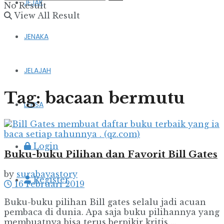
JEJAK
No Result
View All Result
JENAKA
JELAJAH
Tag:
bacaan bermutu
LENSA
Login
Buku-buku Pilihan dan Favorit Bill Gates
by
surabayastory
Register
16 Februari 2019
Buku-buku pilihan Bill gates selalu jadi acuan
pembaca di dunia. Apa saja buku pilihannya yang
membuatnya bisa terus berpikir kritis ...