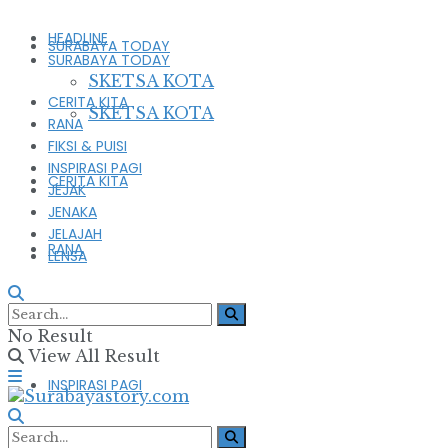
HEADLINE
SURABAYA TODAY
SURABAYA TODAY
SKETSA KOTA
CERITA KITA
SKETSA KOTA
RANA
FIKSI & PUISI
INSPIRASI PAGI
CERITA KITA
JEJAK
JENAKA
JELAJAH
RANA
LENSA
FIKSI & PUISI
No Result
View All Result
INSPIRASI PAGI