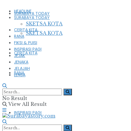
HEADLINE
SURABAYA TODAY
SURABAYA TODAY
SKETSA KOTA
CERITA KITA
SKETSA KOTA
RANA
FIKSI & PUISI
INSPIRASI PAGI
CERITA KITA
JEJAK
JENAKA
JELAJAH
RANA
LENSA
FIKSI & PUISI
No Result
View All Result
INSPIRASI PAGI