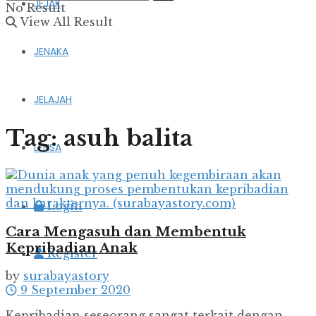
JEJAK
No Result
View All Result
JENAKA
JELAJAH
Tag:
asuh balita
LENSA
Login
Cara Mengasuh dan Membentuk
Kepribadian Anak
Register
by
surabayastory
9 September 2020
Kepribadian seseorang sangat terkait dengan