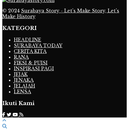
© 2024
Surabaya Story - Let's Make Story, Let's
Make History
KATEGORI
HEADLINE
SURABAYA TODAY
CERITA KITA
RANA
FIKSI & PUISI
INSPIRASI PAGI
JEJAK
JENAKA
JELAJAH
LENSA
Ikuti Kami