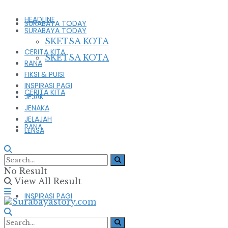
HEADLINE
SURABAYA TODAY
SURABAYA TODAY
SKETSA KOTA
CERITA KITA
SKETSA KOTA
RANA
FIKSI & PUISI
INSPIRASI PAGI
CERITA KITA
JEJAK
JENAKA
JELAJAH
RANA
LENSA
FIKSI & PUISI
No Result
View All Result
INSPIRASI PAGI