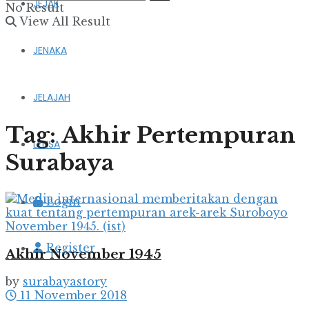
JEJAK
No Result
View All Result
JENAKA
JELAJAH
Tag:
Akhir Pertempuran
LENSA
Surabaya
Login
Register
Akhir November 1945
by
surabayastory
11 November 2018