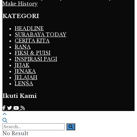
Make History
KATEGORI
HEADLINE
SURABAYA TODAY
CERITA KITA
RANA
FIKSI & PUISI
INSPIRASI PAGI
JEJAK
JENAKA
JELAJAH
LENSA
Ikuti Kami
No Result