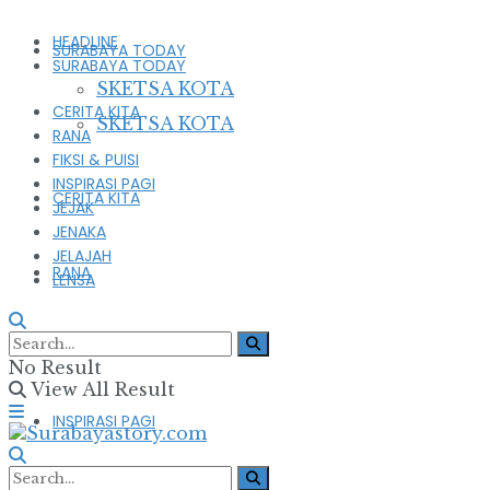
HEADLINE
SURABAYA TODAY
SURABAYA TODAY
SKETSA KOTA
CERITA KITA
SKETSA KOTA
RANA
FIKSI & PUISI
INSPIRASI PAGI
CERITA KITA
JEJAK
JENAKA
JELAJAH
RANA
LENSA
FIKSI & PUISI
No Result
View All Result
INSPIRASI PAGI