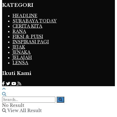
KATEGORI
HEADLINE
SURABAYA TODAY
CERITA KITA
RANA
FIKSI & PUISI
INSPIRASI PAGI
JEJAK
JENAKA
JELAJAH
LENSA
Ikuti Kami
No Result
View All Result