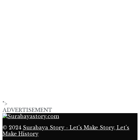
">
ADVERTISEMENT
© 2024
Surabaya Story - Let's Make Story, Let's
Make History