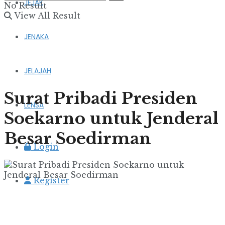
JEJAK
No Result
View All Result
JENAKA
JELAJAH
Surat Pribadi Presiden
LENSA
Soekarno untuk Jenderal
Besar Soedirman
Login
Register