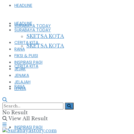
HEADLINE
HEADLINE
SURABAYA TODAY
SURABAYA TODAY
SKETSA KOTA
CERITA KITA
SKETSA KOTA
RANA
FIKSI & PUISI
INSPIRASI PAGI
CERITA KITA
JEJAK
JENAKA
JELAJAH
RANA
LENSA
FIKSI & PUISI
No Result
View All Result
INSPIRASI PAGI