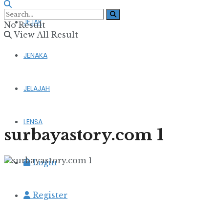
JEJAK
No Result
View All Result
JENAKA
JELAJAH
LENSA
surbayastory.com 1
Login
Register