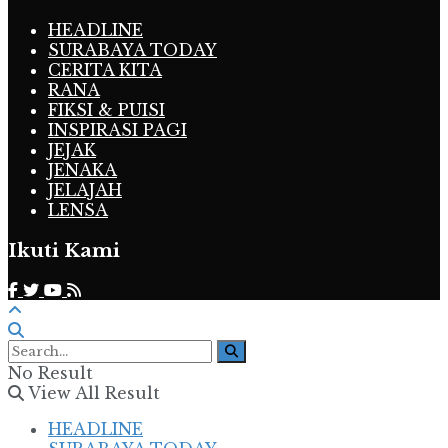
HEADLINE
SURABAYA TODAY
CERITA KITA
RANA
FIKSI & PUISI
INSPIRASI PAGI
JEJAK
JENAKA
JELAJAH
LENSA
Ikuti Kami
No Result
View All Result
HEADLINE