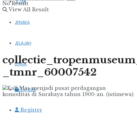
JEJAK
No Result
View All Result
JENAKA
JELAJAH
collectie_tropenmuseum
LENSA
_tmnr_60007542
Login
Register