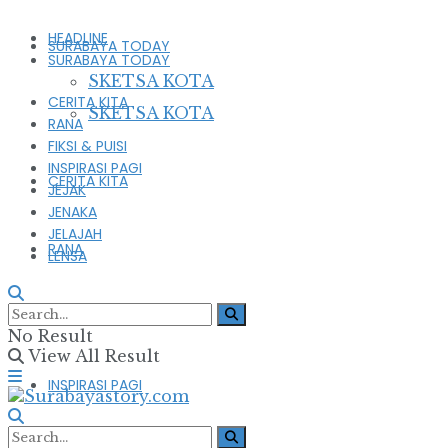
HEADLINE
SURABAYA TODAY
SURABAYA TODAY
SKETSA KOTA
CERITA KITA
SKETSA KOTA
RANA
FIKSI & PUISI
INSPIRASI PAGI
CERITA KITA
JEJAK
JENAKA
JELAJAH
RANA
LENSA
FIKSI & PUISI
No Result
View All Result
INSPIRASI PAGI