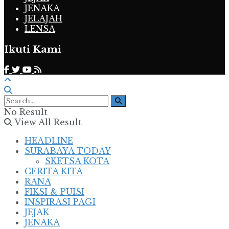
JENAKA
JELAJAH
LENSA
Ikuti Kami
No Result
View All Result
HEADLINE
SURABAYA TODAY
SKETSA KOTA
CERITA KITA
RANA
FIKSI & PUISI
INSPIRASI PAGI
JEJAK
JENAKA