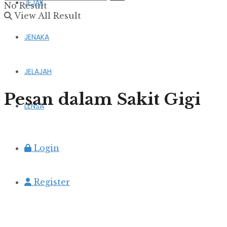
JEJAK
No Result
View All Result
JENAKA
JELAJAH
Pesan dalam Sakit Gigi
LENSA
Login
Register