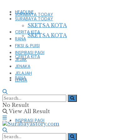
HEADLINE
SURABAYA TODAY
SURABAYA TODAY
SKETSA KOTA
CERITA KITA
SKETSA KOTA
RANA
FIKSI & PUISI
INSPIRASI PAGI
CERITA KITA
JEJAK
JENAKA
JELAJAH
RANA
LENSA
FIKSI & PUISI
No Result
View All Result
INSPIRASI PAGI