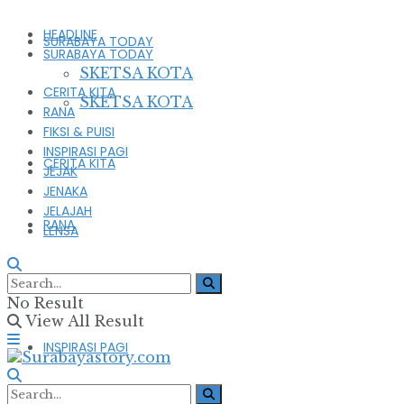
HEADLINE
SURABAYA TODAY
SURABAYA TODAY
SKETSA KOTA
CERITA KITA
SKETSA KOTA
RANA
FIKSI & PUISI
INSPIRASI PAGI
CERITA KITA
JEJAK
JENAKA
JELAJAH
RANA
LENSA
FIKSI & PUISI
No Result
View All Result
INSPIRASI PAGI