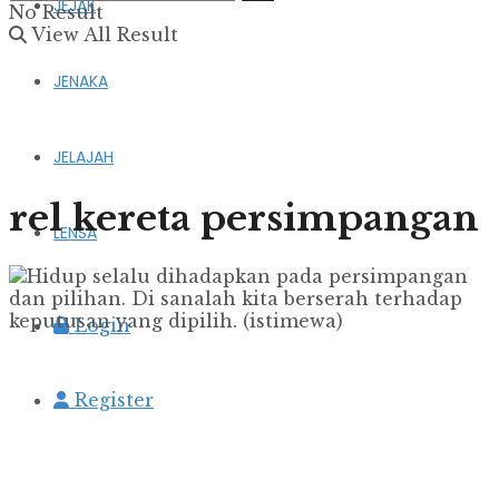
JEJAK
No Result
View All Result
JENAKA
JELAJAH
rel kereta persimpangan
LENSA
Login
Register