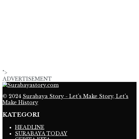
">
ADVERTISEMENT
© 2024
Surabaya Story - Let's Make Story, Let's
Make History
KATEGORI
HEADLINE
SURABAYA TODAY