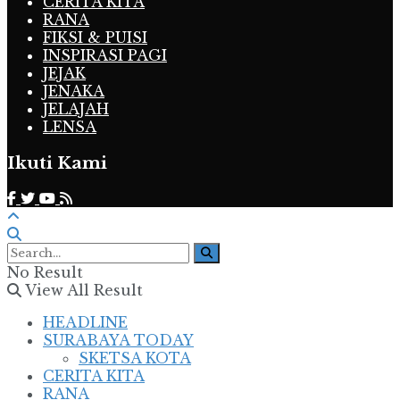
CERITA KITA
RANA
FIKSI & PUISI
INSPIRASI PAGI
JEJAK
JENAKA
JELAJAH
LENSA
Ikuti Kami
No Result
View All Result
HEADLINE
SURABAYA TODAY
SKETSA KOTA
CERITA KITA
RANA