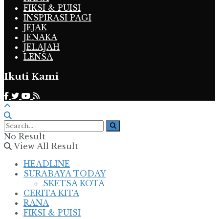
FIKSI & PUISI
INSPIRASI PAGI
JEJAK
JENAKA
JELAJAH
LENSA
Ikuti Kami
No Result
View All Result
HEADLINE
SURABAYA TODAY
SKETSA KOTA
CERITA KITA
RANA
FIKSI & PUISI