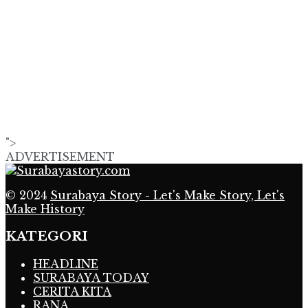
">
ADVERTISEMENT
© 2024
Surabaya Story - Let's Make Story, Let's
Make History
KATEGORI
HEADLINE
SURABAYA TODAY
CERITA KITA
RANA