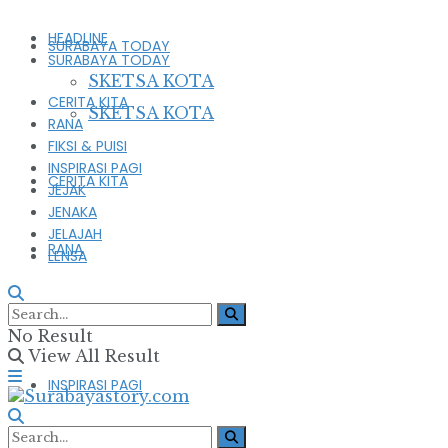
HEADLINE
SURABAYA TODAY
SURABAYA TODAY
SKETSA KOTA
CERITA KITA
SKETSA KOTA
RANA
FIKSI & PUISI
INSPIRASI PAGI
CERITA KITA
JEJAK
JENAKA
JELAJAH
RANA
LENSA
FIKSI & PUISI
No Result
View All Result
INSPIRASI PAGI