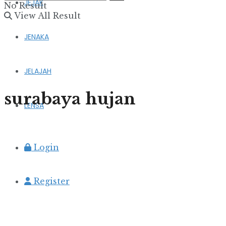
JEJAK
No Result
View All Result
JENAKA
JELAJAH
surabaya hujan
LENSA
Login
Register