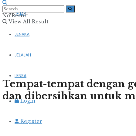
JEJAK
No Result
View All Result
JENAKA
JELAJAH
LENSA
Tempat-tempat dengan ge
dan dibersihkan untuk me
Login
Register