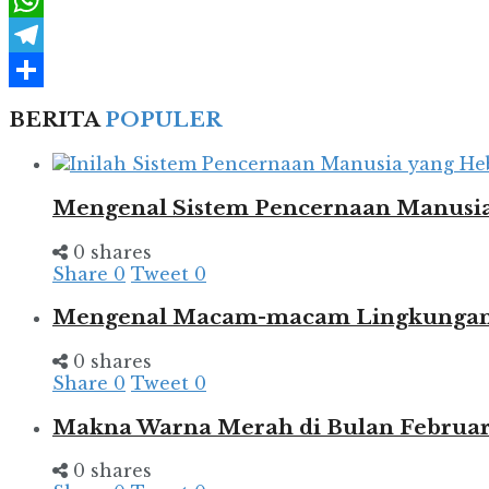
WhatsApp
Telegram
Share
BERITA
POPULER
Mengenal Sistem Pencernaan Manusia
0 shares
Share
0
Tweet
0
Mengenal Macam-macam Lingkungan d
0 shares
Share
0
Tweet
0
Makna Warna Merah di Bulan Februar
0 shares