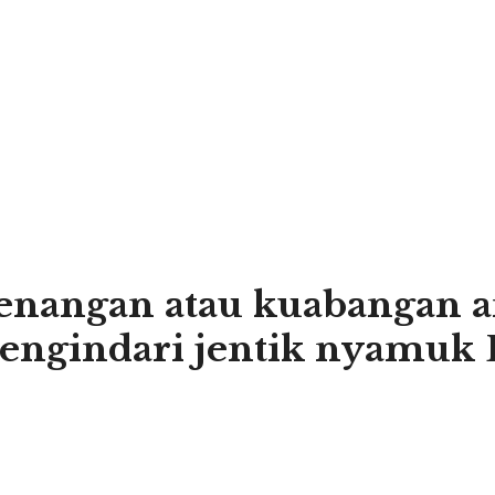
nangan atau kuabangan air
ngindari jentik nyamuk D