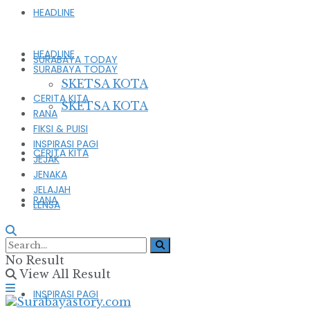
HEADLINE
HEADLINE
SURABAYA TODAY
SURABAYA TODAY
SKETSA KOTA
CERITA KITA
SKETSA KOTA
RANA
FIKSI & PUISI
INSPIRASI PAGI
CERITA KITA
JEJAK
JENAKA
JELAJAH
RANA
LENSA
FIKSI & PUISI
No Result
View All Result
INSPIRASI PAGI