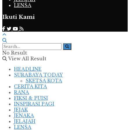
LENSA
Ikuti Kami
No Result
View All Result
HEADLINE
SURABAYA TODAY
SKETSA KOTA
CERITA KITA
RANA
FIKSI & PUISI
INSPIRASI PAGI
JEJAK
JENAKA
JELAJAH
LENSA