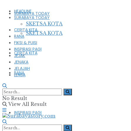
HEADLINE
SURABAYA TODAY
SURABAYA TODAY
SKETSA KOTA
CERITA KITA
SKETSA KOTA
RANA
FIKSI & PUISI
INSPIRASI PAGI
CERITA KITA
JEJAK
JENAKA
JELAJAH
RANA
LENSA
FIKSI & PUISI
No Result
View All Result
INSPIRASI PAGI