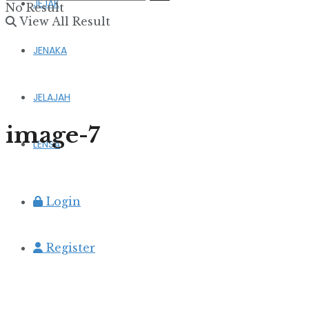
JEJAK
No Result
View All Result
JENAKA
JELAJAH
image-7
LENSA
Login
Register