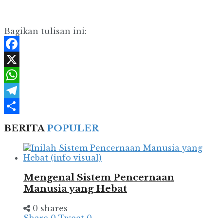
Bagikan tulisan ini:
Facebook
X
WhatsApp
Telegram
Share
BERITA
POPULER
Mengenal Sistem Pencernaan
Manusia yang Hebat
0 shares
Share
0
Tweet
0