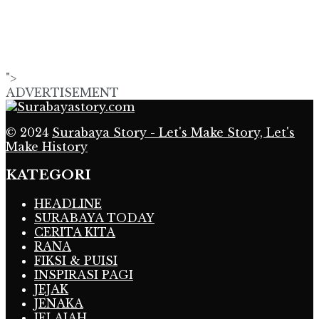
">
ADVERTISEMENT
© 2024
Surabaya Story - Let's Make Story, Let's
Make History
KATEGORI
HEADLINE
SURABAYA TODAY
CERITA KITA
RANA
FIKSI & PUISI
INSPIRASI PAGI
JEJAK
JENAKA
JELAJAH