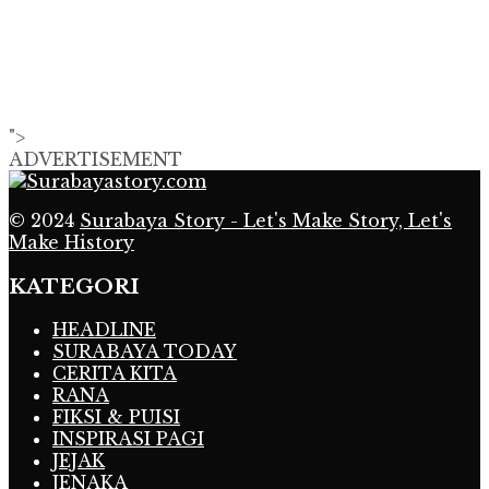
">
ADVERTISEMENT
© 2024
Surabaya Story - Let's Make Story, Let's
Make History
KATEGORI
HEADLINE
SURABAYA TODAY
CERITA KITA
RANA
FIKSI & PUISI
INSPIRASI PAGI
JEJAK
JENAKA