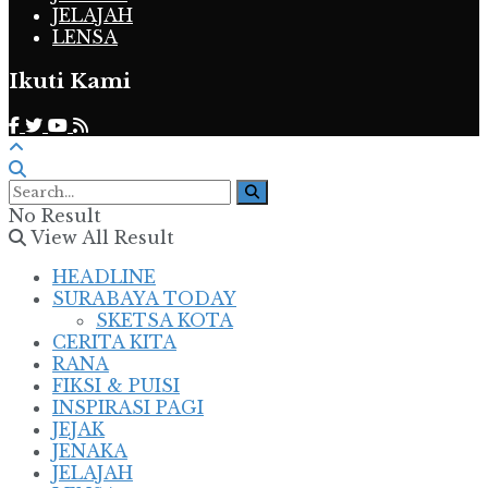
JELAJAH
LENSA
Ikuti Kami
No Result
View All Result
HEADLINE
SURABAYA TODAY
SKETSA KOTA
CERITA KITA
RANA
FIKSI & PUISI
INSPIRASI PAGI
JEJAK
JENAKA
JELAJAH