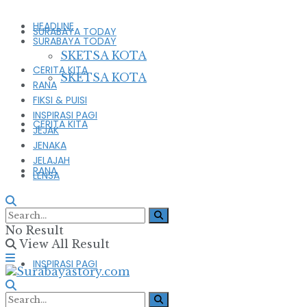
HEADLINE
SURABAYA TODAY
SURABAYA TODAY
SKETSA KOTA
CERITA KITA
SKETSA KOTA
RANA
FIKSI & PUISI
INSPIRASI PAGI
CERITA KITA
JEJAK
JENAKA
JELAJAH
RANA
LENSA
FIKSI & PUISI
No Result
View All Result
INSPIRASI PAGI