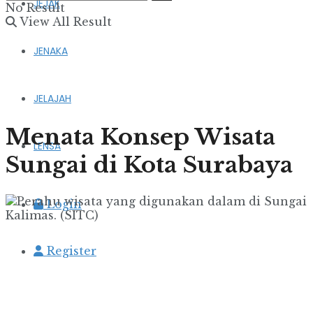
JEJAK
No Result
View All Result
JENAKA
JELAJAH
Menata Konsep Wisata
LENSA
Sungai di Kota Surabaya
Login
Register