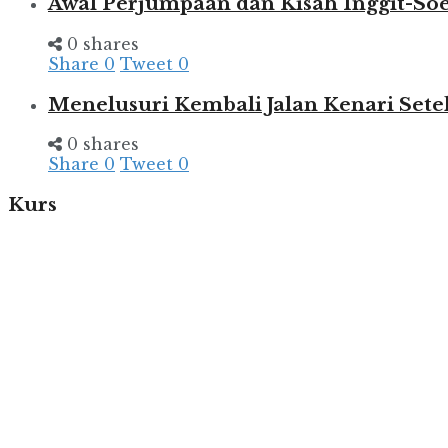
Awal Perjumpaan dan Kisah Inggit-So
0 shares
Share
0
Tweet
0
Menelusuri Kembali Jalan Kenari Set
0 shares
Share
0
Tweet
0
Kurs