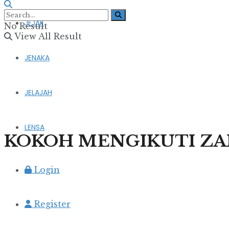
JEJAK
No Result
View All Result
JENAKA
JELAJAH
LENSA
KOKOH MENGIKUTI Z
Login
Register