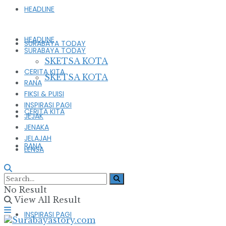
HEADLINE
HEADLINE
SURABAYA TODAY
SURABAYA TODAY
SKETSA KOTA
CERITA KITA
SKETSA KOTA
RANA
FIKSI & PUISI
INSPIRASI PAGI
CERITA KITA
JEJAK
JENAKA
JELAJAH
RANA
LENSA
FIKSI & PUISI
No Result
View All Result
INSPIRASI PAGI