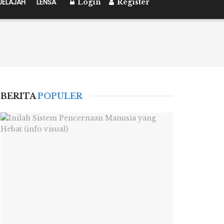
JELAJAH
LENSA
Login
Register
BERITA
POPULER