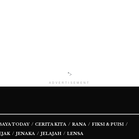
">
ADVERTISEMENT
BAYA TODAY
CERITA KITA
RANA
FIKSI & PUISI
EJAK
JENAKA
JELAJAH
LENSA