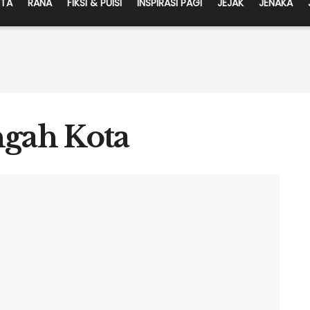
ITA
RANA
FIKSI & PUISI
INSPIRASI PAGI
JEJAK
JENAKA
ngah Kota