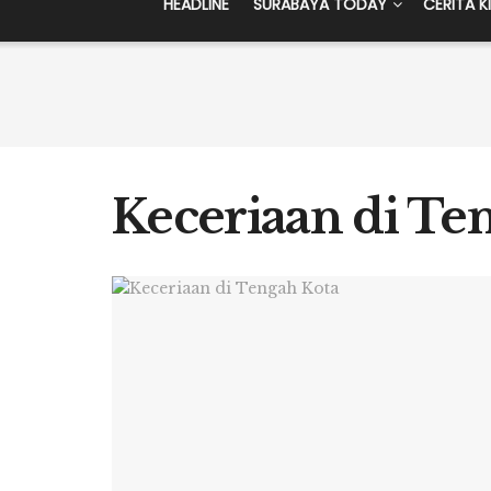
HEADLINE
SURABAYA TODAY
CERITA K
Keceriaan di Te