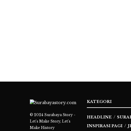
KATEGORI
© 2024
Surabaya Story -
HEADLINE
SURA
Let's Make Story, Let's
INSPIRASI PAGI
J
Make History