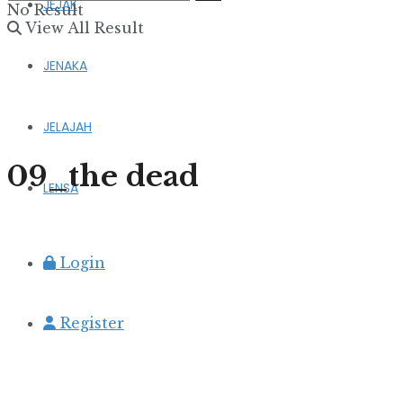
JEJAK
No Result
View All Result
JENAKA
JELAJAH
09_the dead
LENSA
Login
Register