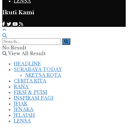
LENSA
Ikuti Kami
No Result
View All Result
HEADLINE
SURABAYA TODAY
SKETSA KOTA
CERITA KITA
RANA
FIKSI & PUISI
INSPIRASI PAGI
JEJAK
JENAKA
JELAJAH
LENSA