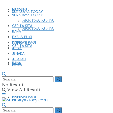
HEADLINE
SURABAYA TODAY
SURABAYA TODAY
SKETSA KOTA
CERITA KITA
SKETSA KOTA
RANA
FIKSI & PUISI
INSPIRASI PAGI
CERITA KITA
JEJAK
JENAKA
JELAJAH
RANA
LENSA
FIKSI & PUISI
No Result
View All Result
INSPIRASI PAGI