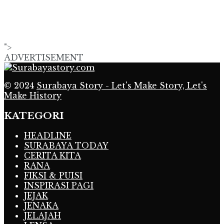
">
ADVERTISEMENT
© 2024
Surabaya Story - Let's Make Story, Let's
Make History
KATEGORI
HEADLINE
SURABAYA TODAY
CERITA KITA
RANA
FIKSI & PUISI
INSPIRASI PAGI
JEJAK
JENAKA
JELAJAH