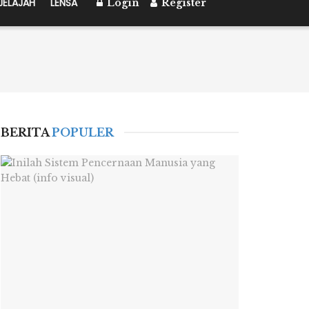
JELAJAH
LENSA
Login
Register
BERITA
POPULER