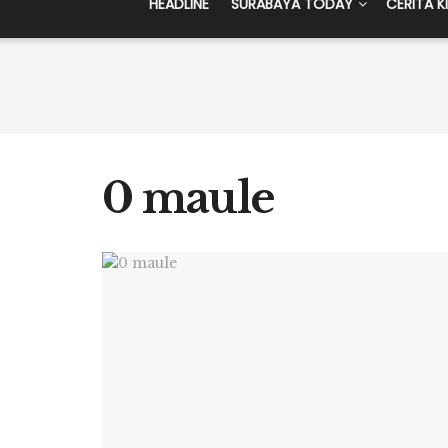
HEADLINE
SURABAYA TODAY
CERITA K
0 maule