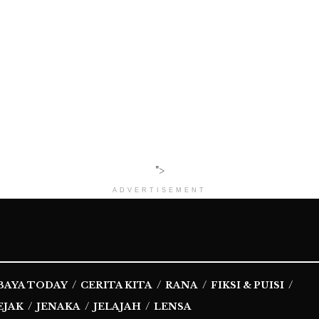
">
ADVERTISEMENT
BAYA TODAY
CERITA KITA
RANA
FIKSI & PUISI
EJAK
JENAKA
JELAJAH
LENSA