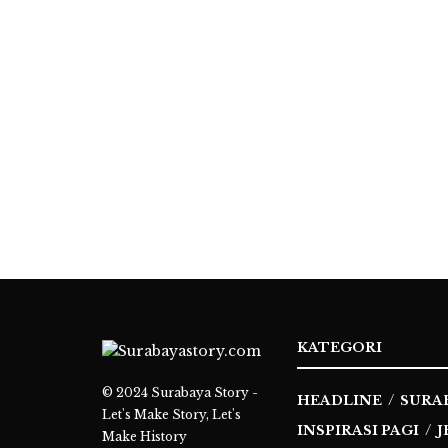
KATEGORI
© 2024
Surabaya Story -
HEADLINE
SURA
Let's Make Story, Let's
INSPIRASI PAGI
J
Make History