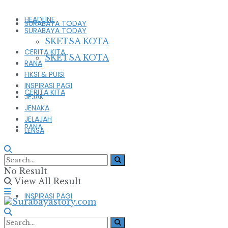
HEADLINE
SURABAYA TODAY
SURABAYA TODAY
SKETSA KOTA
CERITA KITA
SKETSA KOTA
RANA
FIKSI & PUISI
INSPIRASI PAGI
CERITA KITA
JEJAK
JENAKA
JELAJAH
RANA
LENSA
FIKSI & PUISI
No Result
View All Result
INSPIRASI PAGI