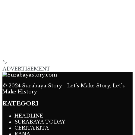
">
ADVERTISEMENT
© 2024
Surabaya Story - Let's Make Story, Let's
Make History
KATEGORI
HEADLINE
SURABAYA TODAY
CERITA KITA
RANA