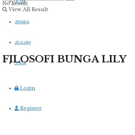
JEJAK
No Result
View All Result
JENAKA
JELAJAH
FILOSOFI BUNGA LILY
LENSA
Login
Register