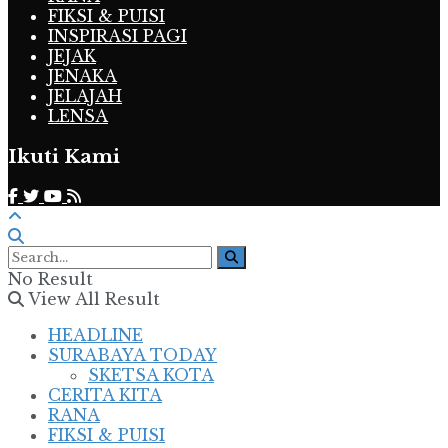
FIKSI & PUISI
INSPIRASI PAGI
JEJAK
JENAKA
JELAJAH
LENSA
Ikuti Kami
No Result
View All Result
HEADLINE
SURABAYA TODAY
SKETSA KOTA
CERITA KITA
RANA
FIKSI & PUISI