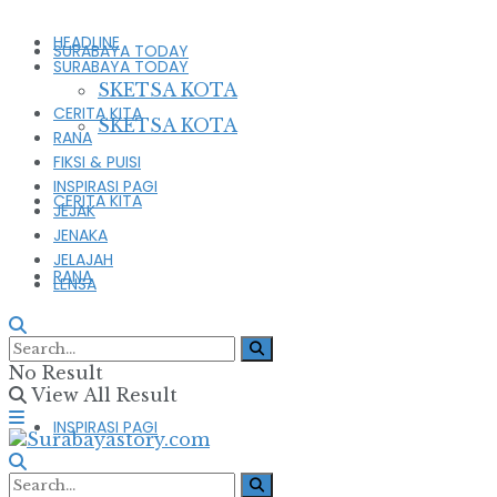
HEADLINE
SURABAYA TODAY
SURABAYA TODAY
SKETSA KOTA
CERITA KITA
SKETSA KOTA
RANA
FIKSI & PUISI
INSPIRASI PAGI
CERITA KITA
JEJAK
JENAKA
JELAJAH
RANA
LENSA
FIKSI & PUISI
No Result
View All Result
INSPIRASI PAGI