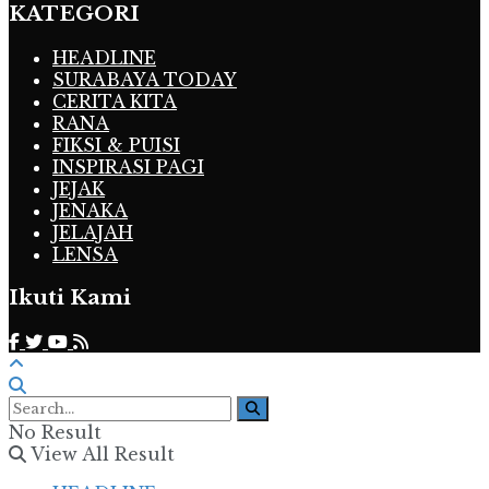
KATEGORI
HEADLINE
SURABAYA TODAY
CERITA KITA
RANA
FIKSI & PUISI
INSPIRASI PAGI
JEJAK
JENAKA
JELAJAH
LENSA
Ikuti Kami
No Result
View All Result