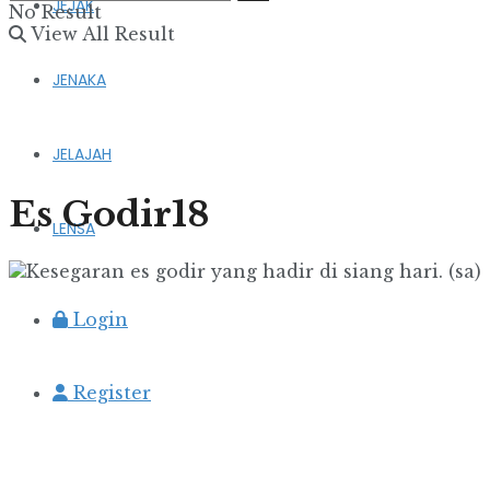
JEJAK
No Result
View All Result
JENAKA
JELAJAH
Es Godir18
LENSA
Login
Register