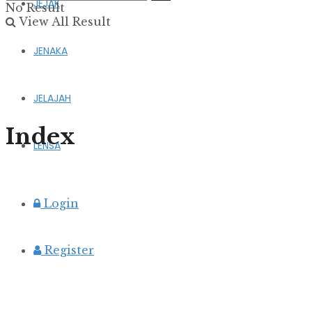
JEJAK
No Result
View All Result
JENAKA
JELAJAH
Index
LENSA
Login
Register