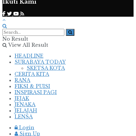
Ikuti Kami
No Result
View All Result
HEADLINE
SURABAYA TODAY
SKETSA KOTA
CERITA KITA
RANA
FIKSI & PUISI
INSPIRASI PAGI
JEJAK
JENAKA
JELAJAH
LENSA
Login
Sign Up