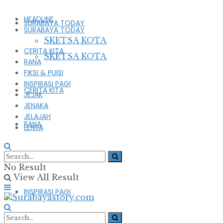
HEADLINE
SURABAYA TODAY
SURABAYA TODAY
SKETSA KOTA
CERITA KITA
SKETSA KOTA
RANA
FIKSI & PUISI
INSPIRASI PAGI
CERITA KITA
JEJAK
JENAKA
JELAJAH
RANA
LENSA
FIKSI & PUISI
No Result
View All Result
INSPIRASI PAGI