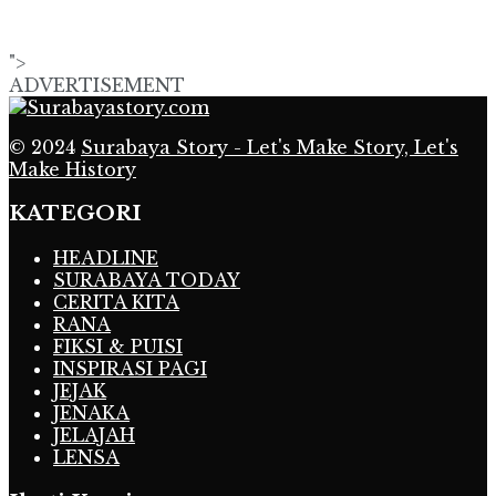
">
ADVERTISEMENT
© 2024
Surabaya Story - Let's Make Story, Let's
Make History
KATEGORI
HEADLINE
SURABAYA TODAY
CERITA KITA
RANA
FIKSI & PUISI
INSPIRASI PAGI
JEJAK
JENAKA
JELAJAH
LENSA