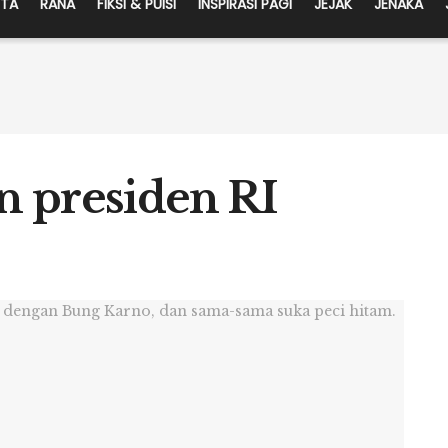
ITA
RANA
FIKSI & PUISI
INSPIRASI PAGI
JEJAK
JENAKA
n presiden RI