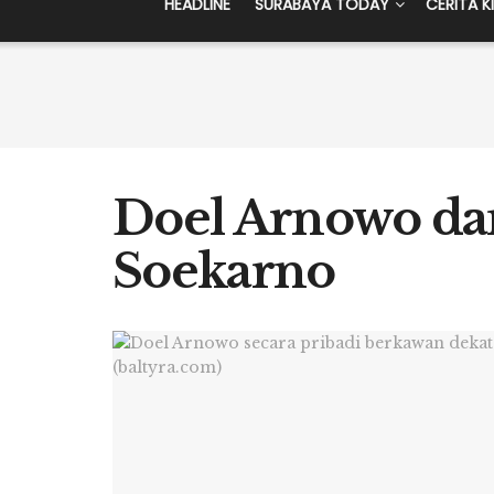
HEADLINE
SURABAYA TODAY
CERITA K
Doel Arnowo da
Soekarno