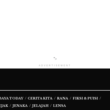
">
ADVERTISEMENT
BAYA TODAY
CERITA KITA
RANA
FIKSI & PUISI
EJAK
JENAKA
JELAJAH
LENSA