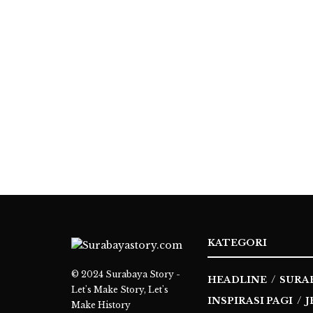
KATEGORI
© 2024
Surabaya Story -
HEADLINE
SURA
Let's Make Story, Let's
INSPIRASI PAGI
J
Make History