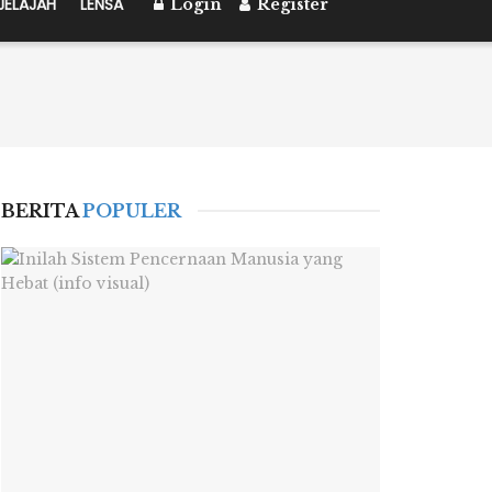
JELAJAH
LENSA
Login
Register
BERITA
POPULER