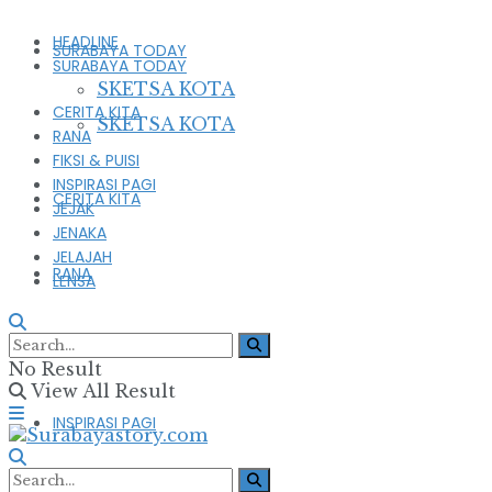
HEADLINE
SURABAYA TODAY
SURABAYA TODAY
SKETSA KOTA
CERITA KITA
SKETSA KOTA
RANA
FIKSI & PUISI
INSPIRASI PAGI
CERITA KITA
JEJAK
JENAKA
JELAJAH
RANA
LENSA
FIKSI & PUISI
No Result
View All Result
INSPIRASI PAGI