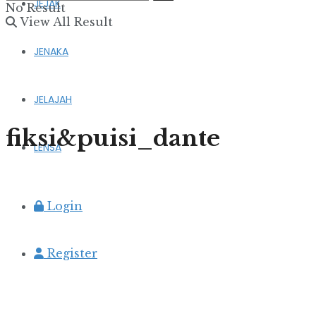
JEJAK
No Result
View All Result
JENAKA
JELAJAH
fiksi&puisi_dante
LENSA
Login
Register