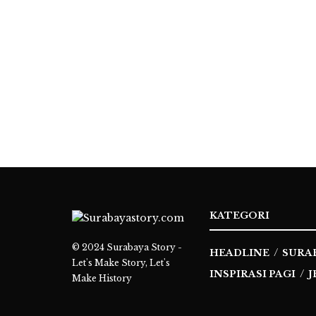
KATEGORI
© 2024
Surabaya Story -
HEADLINE
SURA
Let's Make Story, Let's
INSPIRASI PAGI
J
Make History