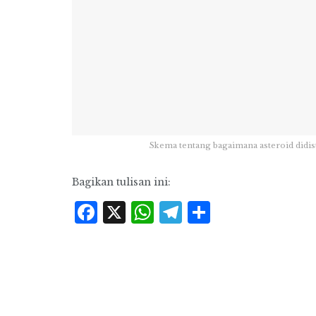
Skema tentang bagaimana asteroid didist
Bagikan tulisan ini:
Facebook
X
WhatsApp
Telegram
Share