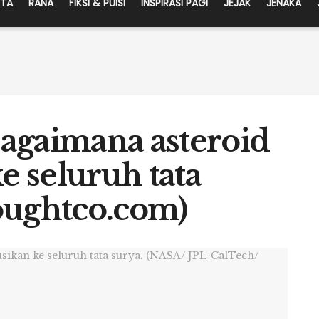
ITA
RANA
FIKSI & PUISI
INSPIRASI PAGI
JEJAK
JENAKA
agaimana asteroid
e seluruh tata
oughtco.com)