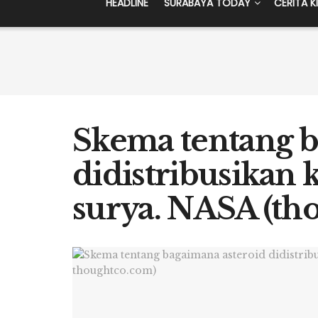
HEADLINE
SURABAYA TODAY
CERITA K
Skema tentang b
didistribusikan k
surya. NASA (th