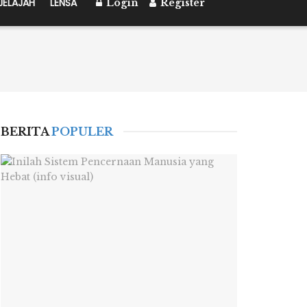
JELAJAH
LENSA
Login
Register
BERITA
POPULER