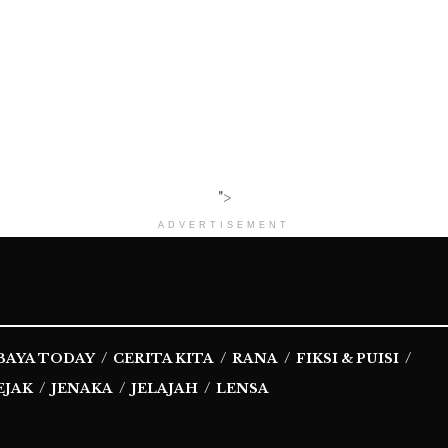
">
ADVERTISEMENT
BAYA TODAY
CERITA KITA
RANA
FIKSI & PUISI
EJAK
JENAKA
JELAJAH
LENSA